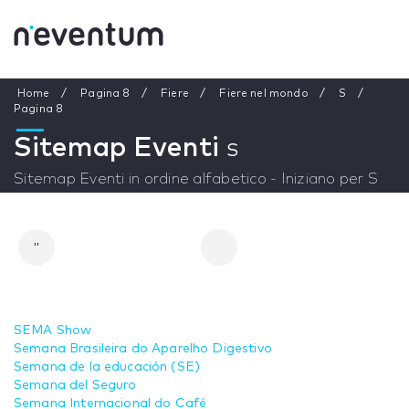
Home
Pagina 8
Fiere
Fiere nel mondo
S
Pagina 8
Sitemap Eventi
S
Sitemap Eventi in ordine alfabetico - Iniziano per S
"
SEMA Show
Semana Brasileira do Aparelho Digestivo
Semana de la educación (SE)
Semana del Seguro
Semana Internacional do Café