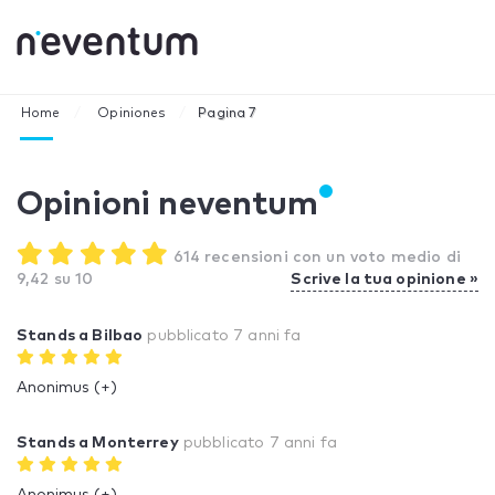
Home
Opiniones
Pagina 7
Opinioni neventum
614 recensioni con un voto medio di
9,42 su 10
Scrive la tua opinione »
Stands a Bilbao
pubblicato
7 anni fa
Anonimus (+)
Stands a Monterrey
pubblicato
7 anni fa