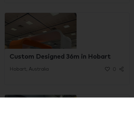
Custom Designed 36m in Hobart
Hobart, Australia
0