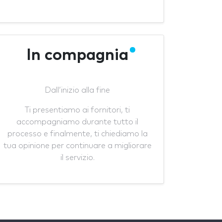
In compagnia
Dall’inizio alla fine
Ti presentiamo ai fornitori, ti
accompagniamo durante tutto il
processo e finalmente, ti chiediamo la
tua opinione per continuare a migliorare
il servizio.