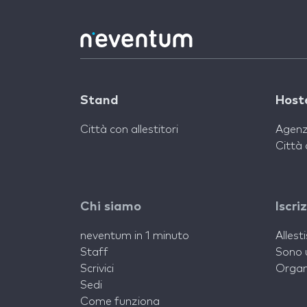
Stand
Host
Città con allestitori
Agenz
Città 
Chi siamo
Iscri
neventum in 1 minuto
Allest
Staff
Sono 
Scrivici
Organ
Sedi
Come funziona