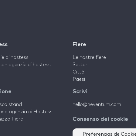
ess
Fiere
ie di hostess
Le nostre fiere
con agenzie di hostess
Settori
Città
Paesi
zione
Scrivi
isco stand
hello@neventum.com
una agenzia di Hostess
izzo Fiere
Consenso dei cookie
Preferencias de Cooki