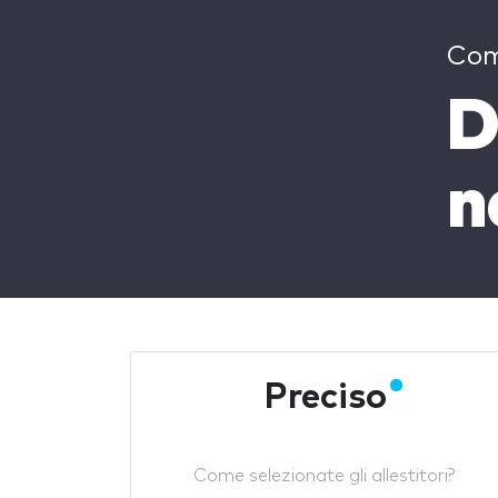
Com
D
n
Preciso
Come selezionate gli allestitori?