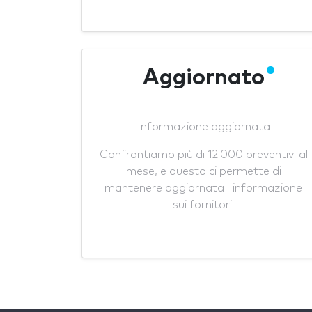
Aggiornato
Informazione aggiornata
Confrontiamo più di 12.000 preventivi al
mese, e questo ci permette di
mantenere aggiornata l'informazione
sui fornitori.