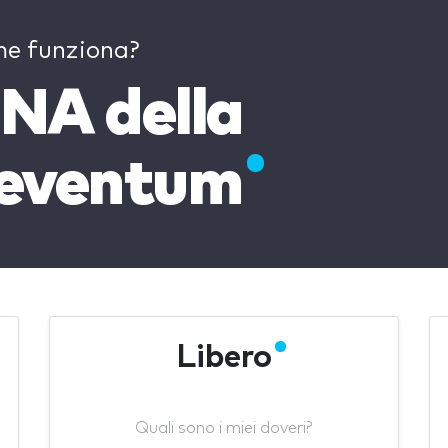
e funziona?
NA della
eventum
Libero
Quali sono i miei doveri?