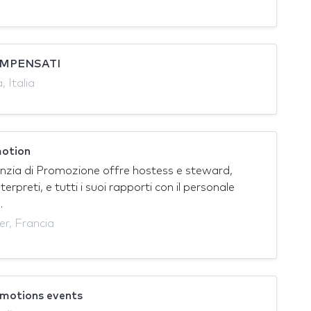
OMPENSATI
 Italia
otion
zia di Promozione offre hostess e steward,
 interpreti, e tutti i suoi rapporti con il personale
.
er, Francia
motions events