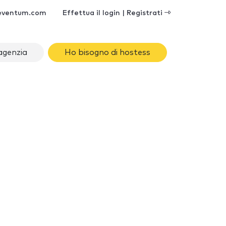
eventum.com
Effettua il login | Registrati
agenzia
Ho bisogno di hostess