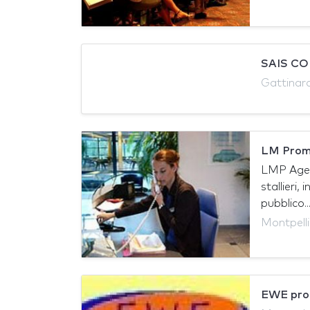
SAIS C
Gattinara,
LM Prom
LMP Agen
stallieri,
pubblico...
Montpelli
EWE pro