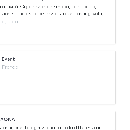
 attività: Organizzazione moda, spettacolo,
ione concorsi di bellezza, sfilate, casting, volti,...
a, Italia
 Event
 Francia
 SAONA
si anni, questa agenzia ha fatto la differenza in