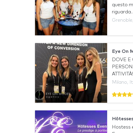
questo mo
riguarda..
Grenoble,
Eye On 
DOVE E 
PERSONA
ATTIVIT
Milano, It
Hôtesses
Hostess e