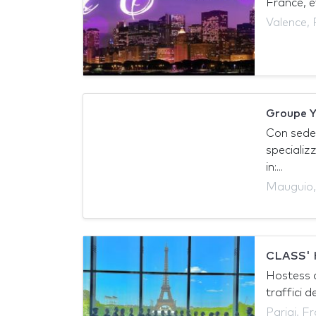
France, et
Valence, 
Groupe 
Con sede 
specializz
in:...
Mauguio,
CLASS'
Hostess d
traffici d
Parigi, F