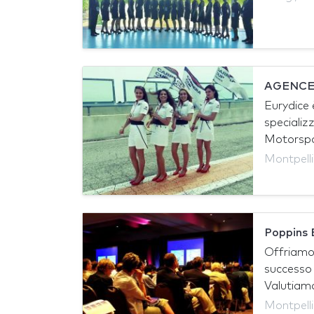
AGENCE
Eurydice 
specializ
Motorspor
Montpelli
Poppins 
Offriamo 
successo 
Valutiamo
Montpelli