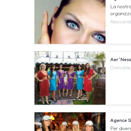
La nostra
organizzaz
Alessandri
Aer'Ness
Grenoble,
Agence
Per diver