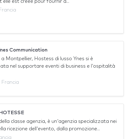
 elle est créée pour fournir à...
Francia
Ynes Communication
a Montpellier, Hostess di lusso Ynes si è
ata nel supportare eventi di business e l'ospitalità
 Francia
 HOTESSE
ella classe agenzia, è un'agenzia specializzata nei
ella ricezione dell'evento, dalla promozione...
rancia