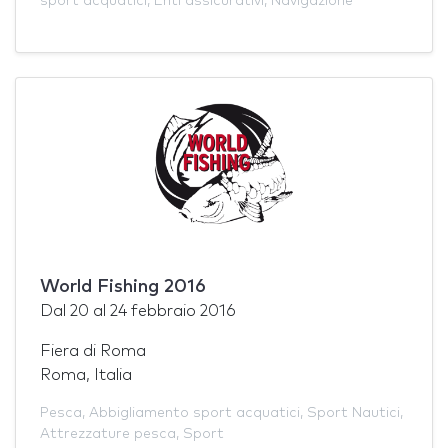
sport acquatici
,
Enti assicurativi
,
Navigazione
World Fishing 2016
Dal
20
al
24 febbraio 2016
Fiera di Roma
Roma, Italia
Pesca
,
Abbigliamento sport acquatici
,
Sport Nautici
,
Attrezzature pesca
,
Sport