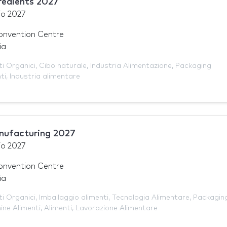
redients 2027
io 2027
nvention Centre
ia
ti Organici
,
Cibo naturale
,
Industria Alimentazione
,
Packaging
ti
,
Industria alimentare
nufacturing 2027
io 2027
nvention Centre
ia
ti Organici
,
Imballaggio alimenti
,
Tecnologia Alimentare
,
Packagin
ine Alimenti
,
Alimenti
,
Lavorazione Alimentare