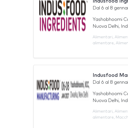
Indusfood Ing
Dal
6
al
8 genna
Yashobhoomi Co
Nuova Delhi, Ind
Alimentari
,
Alimen
alimentare
,
Alimen
Indusfood Ma
Dal
6
al
8 genna
Yashobhoomi Co
Nuova Delhi, Ind
Alimentari
,
Alimen
alimentare
,
Macch