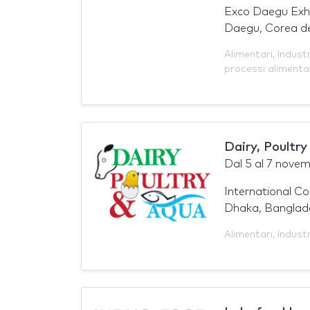
Exco Daegu Exhi
Daegu, Corea de
Alimentari
,
Indust
processi alimenta
Dairy, Poultr
Dal
5
al
7 novem
International C
Dhaka, Banglad
Alimentari
,
Indust