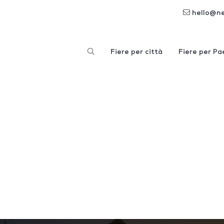
hello@n
Fiere per città
Fiere per Pa