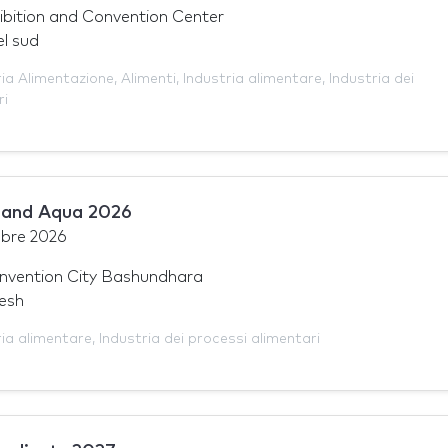
bition and Convention Center
l sud
ria Alimentazione
,
Alimenti
,
Industria alimentare
,
Industria dei
ri
y and Aqua 2026
bre 2026
onvention City Bashundhara
esh
ria alimentare
,
Industria dei processi alimentari