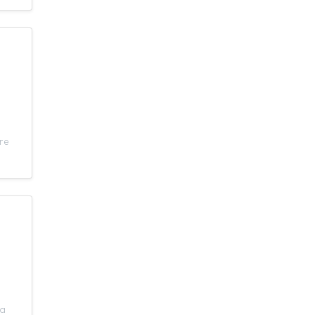
re
ia