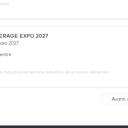
ntari
ERAGE EXPO 2027
naio 2027
entre
ti
,
Industria alimentare
,
Industria dei processi alimentari
Avanti 