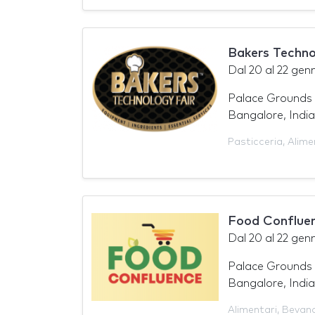
Bakers Techno
Dal
20
al
22 gen
Palace Grounds
Bangalore, India
Pasticceria
,
Alime
Food Conflue
Dal
20
al
22 gen
Palace Grounds
Bangalore, India
Alimentari
,
Bevan