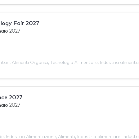
logy Fair 2027
naio 2027
ntari
,
Alimenti Organici
,
Tecnologia Alimentare
,
Industria alimenta
nce 2027
naio 2027
de
,
Industria Alimentazione
,
Alimenti
,
Industria alimentare
,
Industr