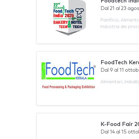
Foodtech Indi
Dal
21
al
23 ago
Panificio
,
Alimenta
Industria dei proc
FoodTech Ker
Dal
9
al
11 ottob
Alimentari
,
Imball
K-Food Fair 
Dal
14
al
15 otto