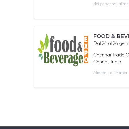
dei processi alime
FOOD & BEV
Dal
24
al
26 gen
Chennai Trade C
Cennai, India
Alimentari
,
Alimen