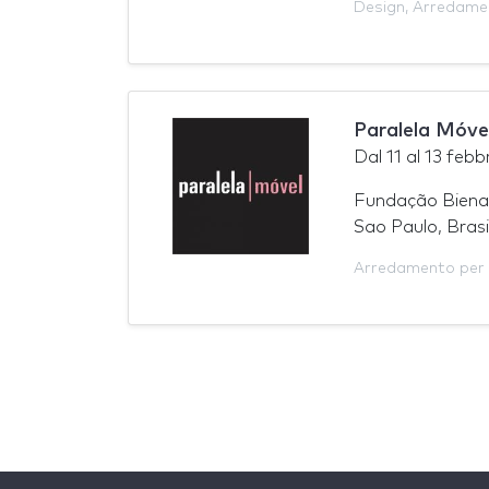
Design
,
Arredame
Paralela Móve
Dal
11
al
13 febb
Fundação Bienal
Sao Paulo, Brasi
Arredamento per 