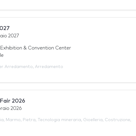
2027
aio 2027
Exhibition & Convention Center
le
er Arredamento
,
Arredamento
 Fair 2026
raio 2026
ia
,
Marmo
,
Pietra
,
Tecnologia mineraria
,
Gioelleria
,
Costruzione
,