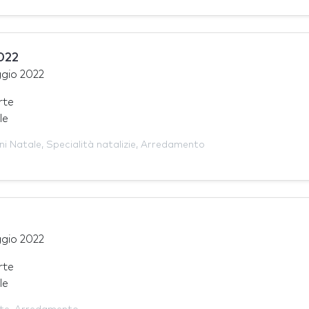
022
gio 2022
rte
le
ni Natale
,
Specialità natalizie
,
Arredamento
gio 2022
rte
le