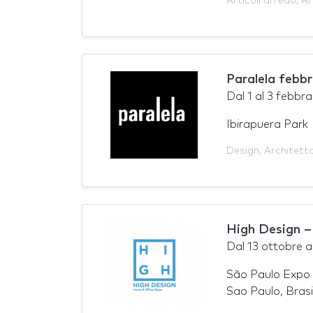
Articoli arredo
,
Ar
Paralela febb
Dal
1
al
3 febbra
Ibirapuera Park
Design
,
Architett
High Design 
Dal
13 ottobre
a
São Paulo Expo 
Sao Paulo, Brasi