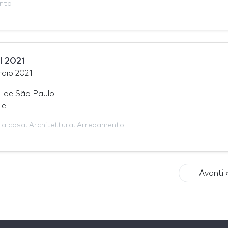
nto
l 2021
raio 2021
 de São Paulo
le
la casa
,
Architettura
,
Arredamento
Avanti 