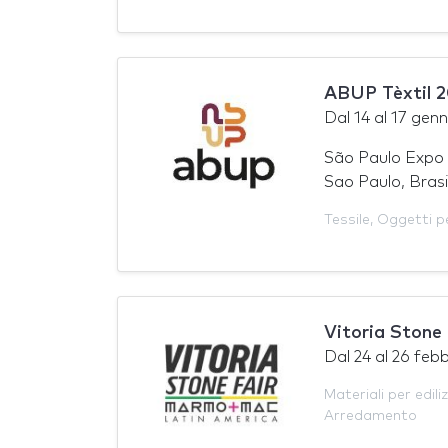
ABUP Tèxtil 
Dal
14
al
17 genn
São Paulo Expo 
Sao Paulo, Brasi
Tessile
,
Oggetti p
Vitoria Stone
Dal
24
al
26 febb
Materiali per ediliz
Arredamento