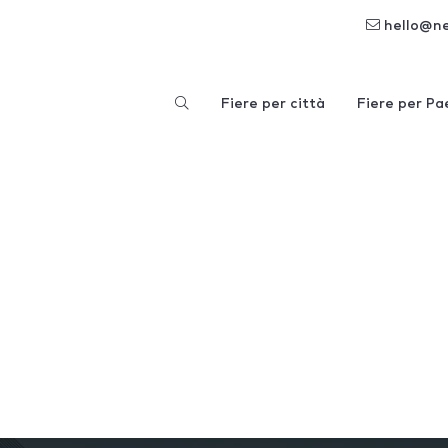
hello@n
Fiere per città
Fiere per Pa