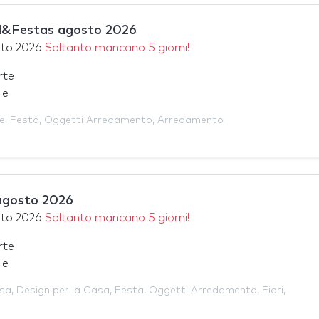
&Festas agosto 2026
sto 2026
Soltanto mancano 5 giorni!
rte
le
e
,
Festa
,
Oggetti Arredamento
,
Arredamento
agosto 2026
sto 2026
Soltanto mancano 5 giorni!
rte
le
asa
,
Design per la Casa
,
Festa
,
Oggetti Arredamento
,
Fiori
,