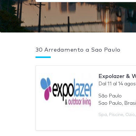
30 Arredamento a Sao Paulo
Expolazer & W
Dal
11
al
14 agos
São Paulo
Sao Paulo, Brasi
Spa
,
Piscine
,
Ozio