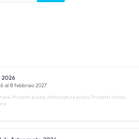
 2026
26
al
8 febbraio 2027
tarie
,
Prodotti pulizia
,
Attrezzature pulizia
,
Prodotti chimici
,
era