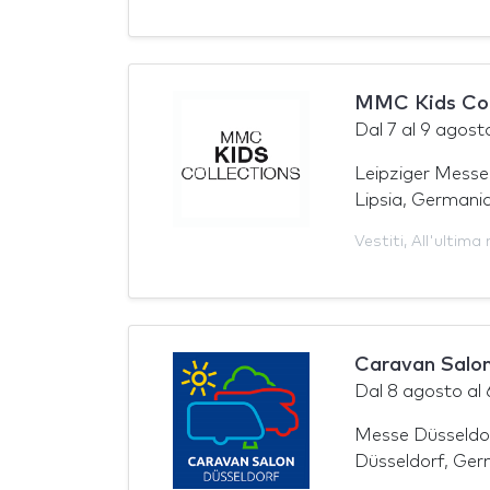
MMC Kids Col
Dal
7
al
9 agost
Leipziger Messe
Lipsia, Germani
Vestiti
,
All'ultima
Caravan Salon
Dal
8 agosto
al
Messe Düsseldo
Düsseldorf, Ger