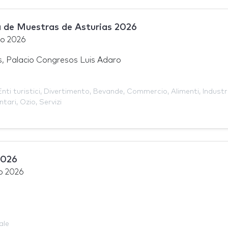
 de Muestras de Asturias 2026
to 2026
s, Palacio Congresos Luis Adaro
Enti turistici
,
Divertimento
,
Bevande
,
Commercio
,
Alimenti
,
Industr
ntari
,
Ozio
,
Servizi
2026
o 2026
ale