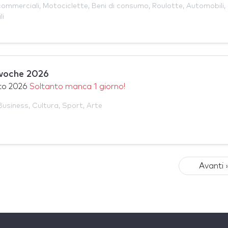
 commerciali
,
Motociclette
,
Beni di consumo
,
Roulotte
,
Automobili
,
li
twoche 2026
to 2026
Soltanto manca 1 giorno!
Business
,
Cultura
,
Sport
,
Arte
Avanti 