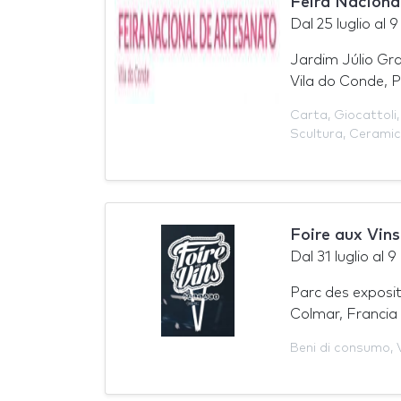
Feira Naciona
Dal
25 luglio
al
9
Jardim Júlio Gr
Vila do Conde, P
Carta
,
Giocattoli
Scultura
,
Cerami
Foire aux Vin
Dal
31 luglio
al
9
Parc des exposi
Colmar, Francia
Beni di consumo
,