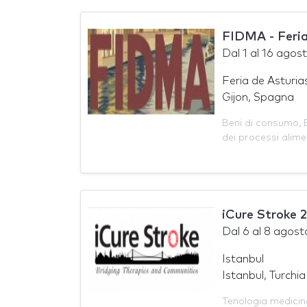
FIDMA - Feria
Dal
1
al
16 agos
Feria de Asturia
Gijon, Spagna
Beni di consumo
,
dei processi alime
iCure Stroke 
Dal
6
al
8 agost
Istanbul
Istanbul, Turchia
Tenologia medicin