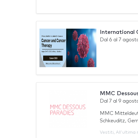
International
Dal
6
al
7 agost
MMC Dessous 
Dal
7
al
9 agost
MMC Mitteldeut
Schkeuditz, Ger
Vestiti
,
All'ultima