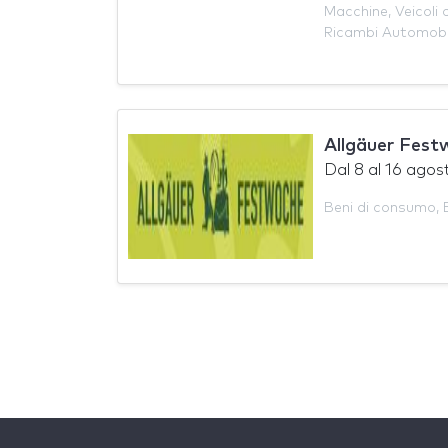
Macchine
,
Veicoli
Ricambi Automobi
Allgäuer Fes
Dal
8
al
16 agos
Beni di consumo
,