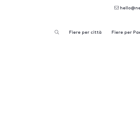
hello@n
Fiere per città
Fiere per Pa