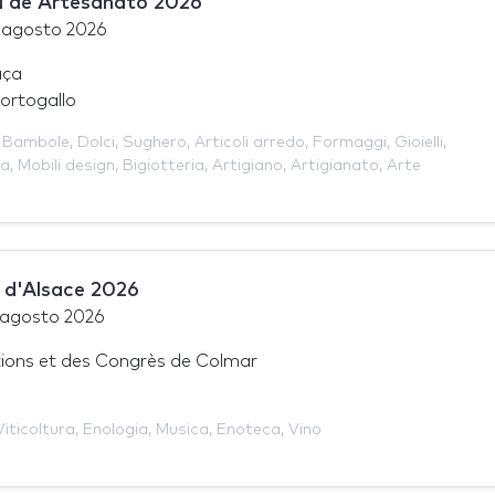
l de Artesanato 2026
 agosto 2026
aça
ortogallo
,
Bambole
,
Dolci
,
Sughero
,
Articoli arredo
,
Formaggi
,
Gioielli
,
ca
,
Mobili design
,
Bigiotteria
,
Artigiano
,
Artigianato
,
Arte
s d'Alsace 2026
 agosto 2026
tions et des Congrès de Colmar
Viticoltura
,
Enologia
,
Musica
,
Enoteca
,
Vino