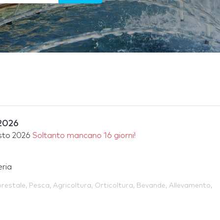
2026
sto 2026
Soltanto mancano 16 giorni!
ria
orestale
,
Pesca
,
Agricoltura
,
Orticoltura
,
Bevande
,
Allevamento
,