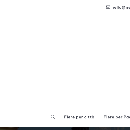
hello@n
Fiere per città
Fiere per Pa