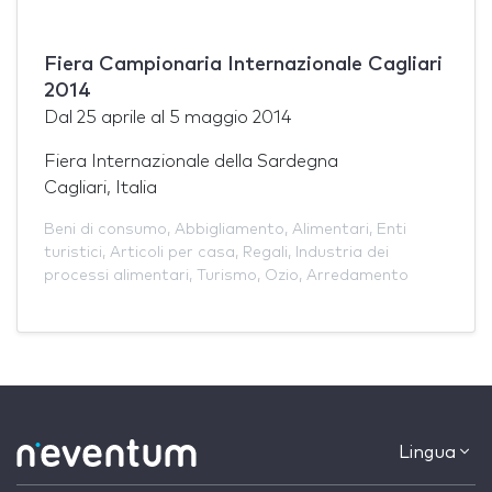
Fiera Campionaria Internazionale Cagliari
2014
Dal
25 aprile
al
5 maggio 2014
Fiera Internazionale della Sardegna
Cagliari, Italia
Beni di consumo
,
Abbigliamento
,
Alimentari
,
Enti
turistici
,
Articoli per casa
,
Regali
,
Industria dei
processi alimentari
,
Turismo
,
Ozio
,
Arredamento
Lingua