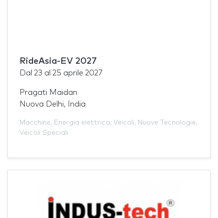
RideAsia-EV 2027
Dal
23
al
25 aprile 2027
Pragati Maidan
Nuova Delhi, India
Macchine
,
Energia elettrica
,
Veicoli
,
Nuove Tecnologie
,
Veicoli Speciali