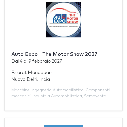
Auto Expo | The Motor Show 2027
Dal
4
al
9 febbraio 2027
Bharat Mandapam
Nuova Delhi, India
Macchine
,
Ingegneria Automobilistica
,
Componenti
meccanici
,
Industria Automobilistica
,
Semovente