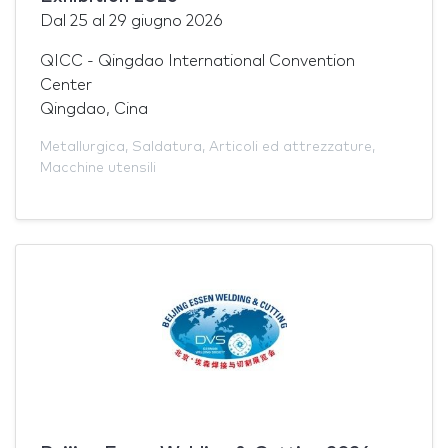
Dal
25
al
29 giugno 2026
QICC - Qingdao International Convention
Center
Qingdao, Cina
Metallurgica
,
Saldatura
,
Articoli ed attrezzature
,
Macchine utensili