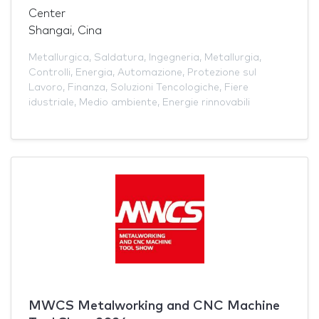
Center
Shangai, Cina
Metallurgica
,
Saldatura
,
Ingegneria
,
Metallurgia
,
Controlli
,
Energia
,
Automazione
,
Protezione sul
Lavoro
,
Finanza
,
Soluzioni Tencologiche
,
Fiere
idustriale
,
Medio ambiente
,
Energie rinnovabili
MWCS Metalworking and CNC Machine