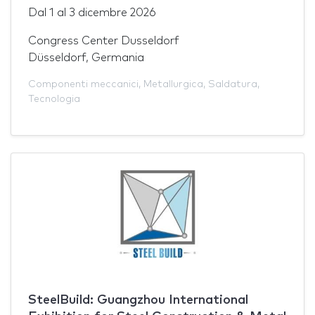
Dal
1
al
3 dicembre 2026
Congress Center Dusseldorf
Düsseldorf, Germania
Componenti meccanici
,
Metallurgica
,
Saldatura
,
Tecnologia
SteelBuild: Guangzhou International