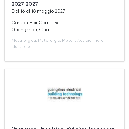
2027 2027
Dal
16
al
18 maggio 2027
Canton Fair Complex
Guangzhou, Cina
Metallurgica
,
Metallurgia
,
Metalli
,
Acciaio
,
Fiere
idustriale
Guangzhou Electrical Building Technology