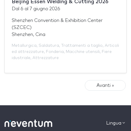
Beijing Essen Welding & Cutting 2026
Dal
6
al
7 giugno 2026
Shenzhen Convention & Exhibition Center
(SZCEC)
Shenzhen, Cina
Metallurgica
,
Saldatura
,
Trattamenti a taglio
,
Articoli
ed attrezzature
,
Fonderia
,
Macchine utensili
,
Fiere
idustriale
,
Attrezzature
Avanti »
Lingua