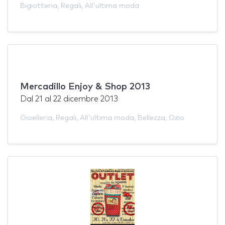
Bigiotteria
,
Regali
,
All'ultima moda
Mercadillo Enjoy & Shop 2013
Dal
21
al
22 dicembre 2013
Gioelleria
,
Regali
,
All'ultima moda
,
Bellezza
,
Ozio