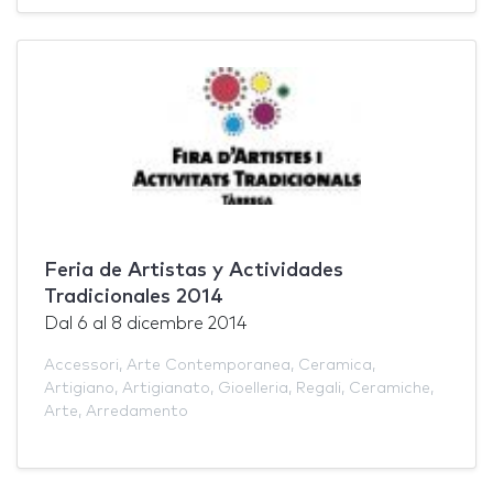
Feria de Artistas y Actividades
Tradicionales 2014
Dal
6
al
8 dicembre 2014
Accessori
,
Arte Contemporanea
,
Ceramica
,
Artigiano
,
Artigianato
,
Gioelleria
,
Regali
,
Ceramiche
,
Arte
,
Arredamento