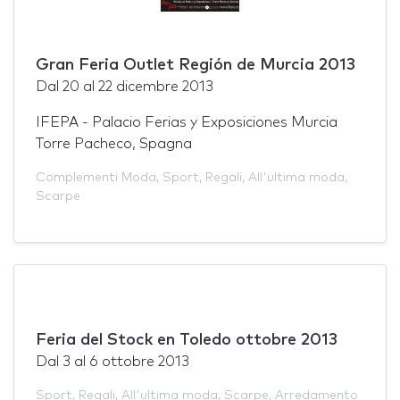
Gran Feria Outlet Región de Murcia 2013
Dal
20
al
22 dicembre 2013
IFEPA - Palacio Ferias y Exposiciones Murcia
Torre Pacheco, Spagna
Complementi Moda
,
Sport
,
Regali
,
All'ultima moda
,
Scarpe
Feria del Stock en Toledo ottobre 2013
Dal
3
al
6 ottobre 2013
Sport
,
Regali
,
All'ultima moda
,
Scarpe
,
Arredamento