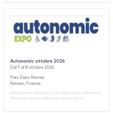
Autonomic ottobre 2026
Dal
7
al
8 ottobre 2026
Parc Expo Rennes
Rennes, Francia
Attrezzature Sanitarie
,
Cura della salute
,
infermeria
,
Trasporto urbano
,
Medicale
,
Salute
,
Servizi