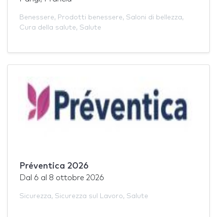
Benessere
,
Prodotti benessere
,
Saloni di bellezza
,
Cura della salute
,
Salute
Préventica 2026
Dal
6
al
8 ottobre 2026
Sicurezza
,
Sicurezza sul Lavoro
,
Salute