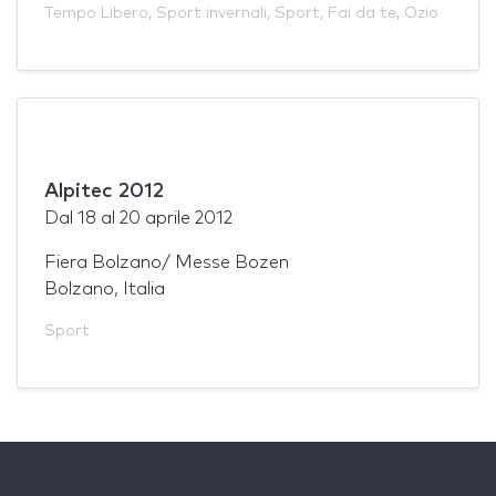
Tempo Libero
,
Sport invernali
,
Sport
,
Fai da te
,
Ozio
Alpitec 2012
Dal
18
al
20 aprile 2012
Fiera Bolzano/ Messe Bozen
Bolzano, Italia
Sport