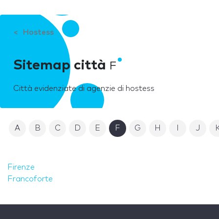
Hostess
Sitemap città
F
Città evidenziate di agenzie di hostess
A
B
C
D
E
F
G
H
I
J
Firenze
Francoforte