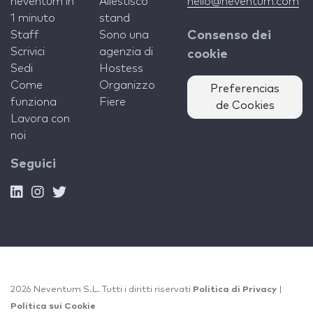
neventum in
Allestisco
hello@neventum.com
1 minuto
stand
Staff
Sono una
Consenso dei
Scrivici
agenzia di
cookie
Sedi
Hostess
Come
Organizzo
Preferencias
funziona
Fiere
de Cookies
Lavora con
noi
Seguici
2026 Neventum S.L. Tutti i diritti riservati
Politica di Privacy
|
Politica sui Cookie