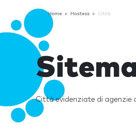
Home
Hostess
Città
Sitema
Città evidenziate di agenzie 