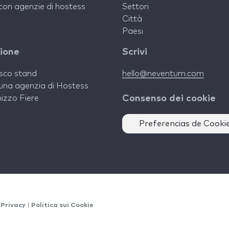
con agenzie di hostess
Settori
Città
Paesi
zione
Scrivi
isco stand
hello@neventum.com
una agenzia di Hostess
izzo Fiere
Consenso dei cookie
Preferencias de Cooki
 Privacy
|
Politica sui Cookie