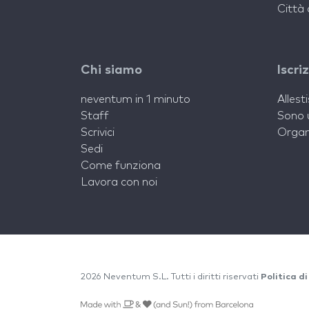
Città 
Chi siamo
Iscri
neventum in 1 minuto
Allest
Staff
Sono 
Scrivici
Organ
Sedi
Come funziona
Lavora con noi
2026 Neventum S.L. Tutti i diritti riservati
Politica di