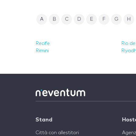
A
B
C
D
E
F
G
H
Recife
Rio de
Rimini
Riyad
Stand
Host
Città con allestitori
Agenz