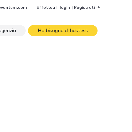
eventum.com
Effettua il login | Registrati
agenzia
Ho bisogno di hostess