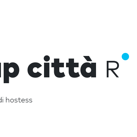
p città
R
di hostess