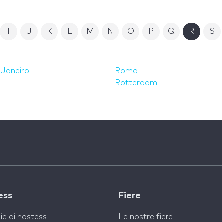
I
J
K
L
M
N
O
P
Q
R
S
 Janeiro
Roma
h
Rotterdam
ess
Fiere
ie di hostess
Le nostre fiere