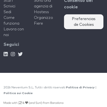
Staff
Sono una
Consenso dei
Scrivici
agenzia di
cookie
Sedi
Hostess
Come
Organizzo
Preferencias
funziona
Fiere
de Cookies
Lavora con
noi
Seguici
2026 Neventum S.L. Tutti i diritti riservati
Politica di Privacy
|
Politica sui Cookie