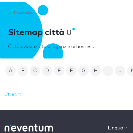
Hostess
Sitemap città
U
Città evidenziate di agenzie di hostess
A
B
C
D
E
F
G
H
I
J
Utrecht
Lingua