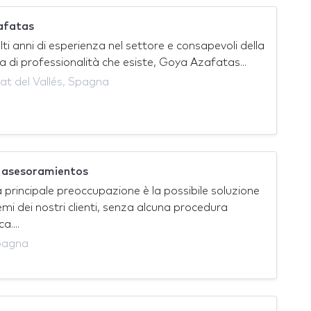
afatas
i anni di esperienza nel settore e consapevoli della
di professionalità che esiste, Goya Azafatas...
t del Vallés, Spagna
y asesoramientos
 principale preoccupazione è la possibile soluzione
emi dei nostri clienti, senza alcuna procedura
a....
Spagna