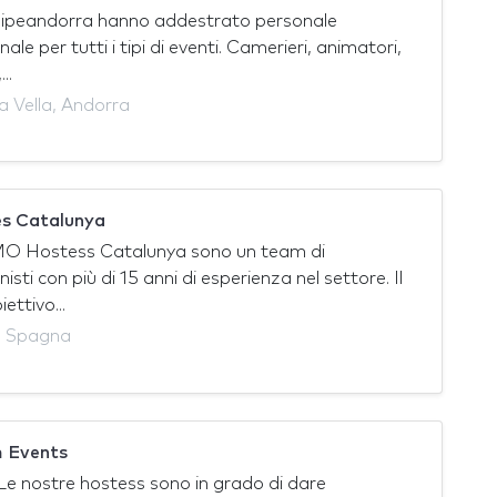
quipeandorra hanno addestrato personale
ale per tutti i tipi di eventi. Camerieri, animatori,
..
a Vella, Andorra
s Catalunya
O Hostess Catalunya sono un team di
isti con più di 15 anni di esperienza nel settore. Il
ettivo...
, Spagna
 Events
e nostre hostess sono in grado di dare