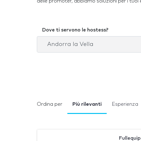
delle promoter, abbiamo soluzioni per i tuoi 
Dove ti servono le hostess?
Ordina per
Più rilevanti
Esperienza
Fullequi