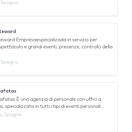
, Spagna
steward
eward Empresaespecializada in servizio per
spettacolo e grandi eventi, presenze, controllo della
, Spagna
zafatas
fatas È una agenzia di personale con uffici a
 ​​specializzata in tutti i tipi di eventi personali:...
rs, Spagna