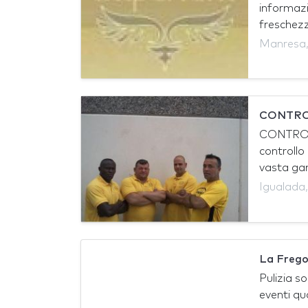
informazi
freschezza
Manresa
CONTRO
CONTROLL
controllo
vasta ga
Igualada
La Freg
Pulizia so
eventi qua