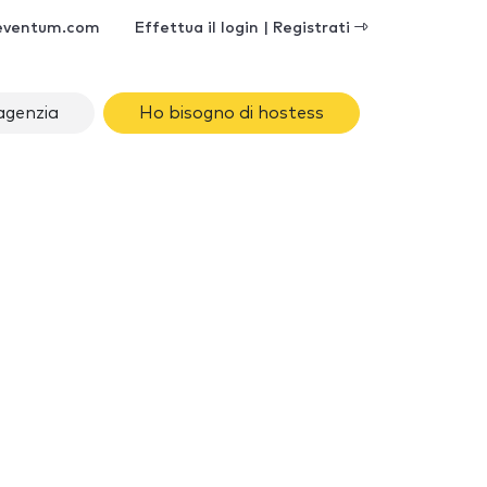
eventum.com
Effettua il login | Registrati
agenzia
Ho bisogno di hostess