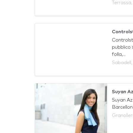
Terrassa
Control
Controlst
pubblico 
folla,...
Sabadell
Suyan A
Suyan Aza
Barcellona,
Granolle