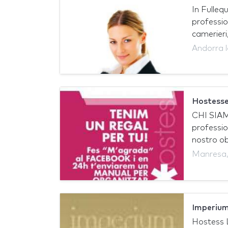
In Fulle
profession
camerieri,.
Andorra l
Hostesse
CHI SIAM
profession
nostro obi
Manresa
Imperium
Hostess L