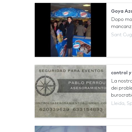
Goya Az
Dopo molt
mancanza 
Sant Cuga
control 
La nostra
dei probl
burocratic
Lleida, 