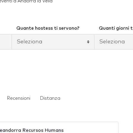
eventi a Andorra la Vella
Quante hostess ti servono?
Quanti giorni t
Recensioni
Distanza
peandorra Recursos Humans