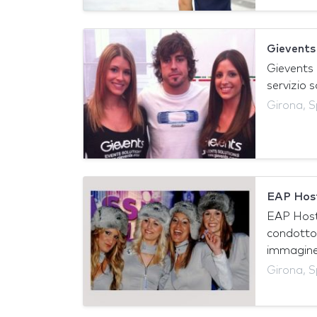
Gievents
Gievents 
servizio 
Girona, 
EAP Hos
EAP Host
condotto 
immagine.
Girona, 