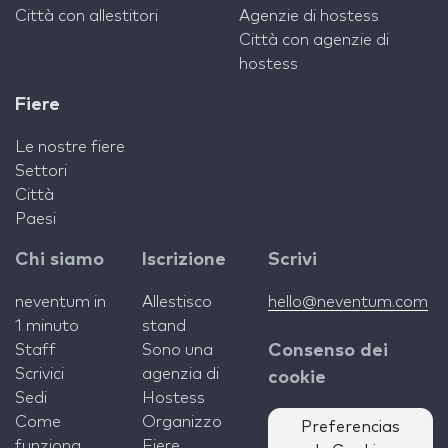
Città con allestitori
Agenzie di hostess
Città con agenzie di
hostess
Fiere
Le nostre fiere
Settori
Città
Paesi
Chi siamo
Iscrizione
Scrivi
neventum in
Allestisco
hello@neventum.com
1 minuto
stand
Staff
Sono una
Consenso dei
Scrivici
agenzia di
cookie
Sedi
Hostess
Come
Organizzo
Preferencias
funziona
Fiere