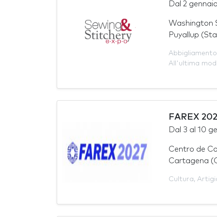
Dal
2 gennai
Washington S
Puyallup (Stat
Abbigliamento
All'ultima mo
FAREX 202
Dal
3
al
10 g
Centro de Co
Cartagena (
Cultura
,
Artig