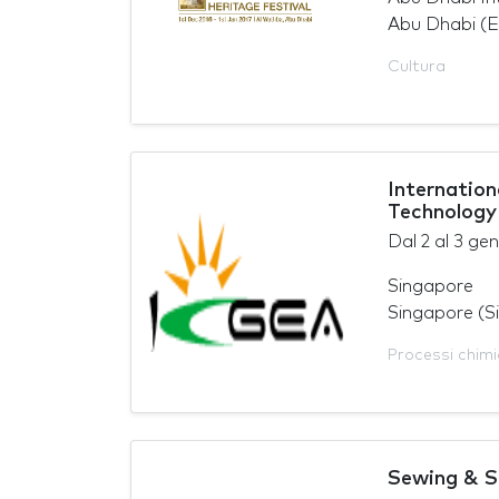
Abu Dhabi (Em
Cultura
Internatio
Technology
Dal
2
al
3 gen
Singapore
Singapore (S
Processi chimi
Sewing & S