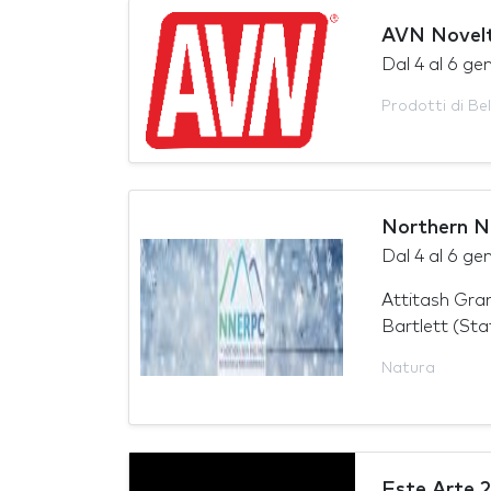
AVN Novel
Dal
4
al
6 ge
Prodotti di Be
Northern N
Dal
4
al
6 ge
Attitash Gra
Bartlett (Stat
Natura
Este Arte 