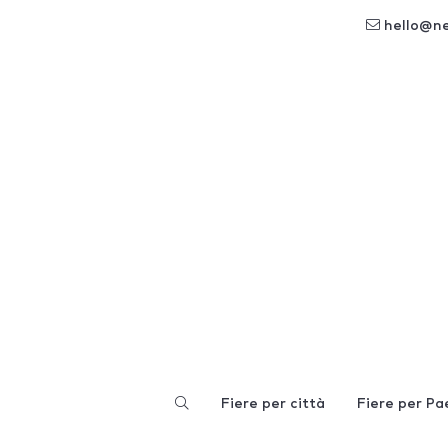
hello@n
Fiere per città
Fiere per Pa