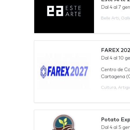
Dal
4
al
7 ge
Belle Arti
,
Gall
FAREX 202
Dal
4
al
10 g
Centro de Co
Cartagena (
Cultura
,
Artig
Potato Ex
Dal
4
al
5 ge