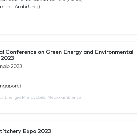
irati Arabi Uniti)
nal Conference on Green Energy and Environmental
 2023
naio 2023
ingapore)
ci
,
Energia Rinnovabile
,
Medio ambiente
titchery Expo 2023