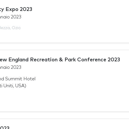
ty Expo 2023
nnaio 2023
llezza
,
Ozio
ew England Recreation & Park Conference 2023
nnaio 2023
nd Summit Hotel
i Uniti, USA)
2023