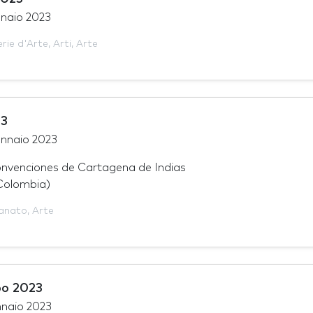
nnaio 2023
erie d'Arte
,
Arti
,
Arte
3
ennaio 2023
nvenciones de Cartagena de Indias
Colombia)
ianato
,
Arte
po 2023
nnaio 2023