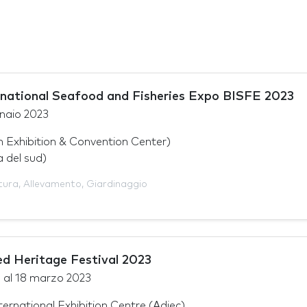
rnational Seafood and Fisheries Expo BISFE 2023
naio 2023
 Exhibition & Convention Center)
 del sud)
tura
,
Allevamento
,
Giardinaggio
ed Heritage Festival 2023
o
al
18 marzo 2023
ernational Exhibition Centre (Adiec)