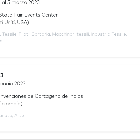
o
al
5 marzo 2023
tate Fair Events Center
i Uniti, USA)
,
Tessile
,
Filati
,
Sartoria
,
Macchinari tessili
,
Industria Tessile
,
da
3
ennaio 2023
nvenciones de Cartagena de Indias
Colombia)
ianato
,
Arte