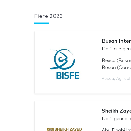
Fiere 2023
Busan Inte
Dal
1
al
3 gen
Bexco (Busan
Busan (Corea
Pesca
,
Agricol
Sheikh Zay
Dal
1 gennai
Abu Dhabi Int