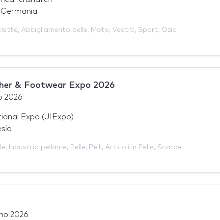
, Germania
lette
,
Abbigliamento pelle
,
Moto
,
Vestiti
,
Sport
,
Ozio
ther & Footwear Expo 2026
o 2026
tional Expo (JIExpo)
esia
le
,
Industria pellame
,
Pelle
,
Pelli
,
Articoli in Pelle
,
Scarpe
gno 2026