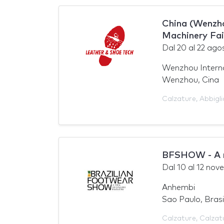
China (Wenzho
Machinery Fai
Dal
20
al
22 ago
Wenzhou Interna
Wenzhou, Cina
Calzature
,
Abbigl
BFSHOW - A ma
Dal
10
al
12 nov
Anhembi
Sao Paulo, Brasi
Calzature
,
Calzat