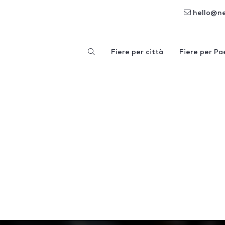
hello@n
Fiere per città
Fiere per Pa