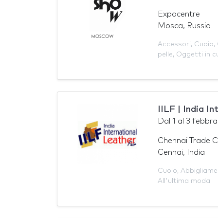
Expocentre
Mosca, Russia
Accessori
,
Cuoio
,
pelle
,
Oggetti in c
IILF | India I
Dal
1
al
3 febbra
Chennai Trade C
Cennai, India
Cuoio
,
Abbigliame
All'ultima moda