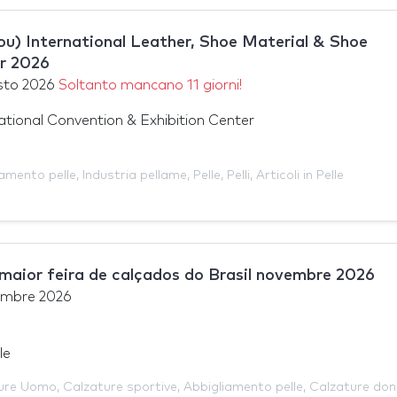
u) International Leather, Shoe Material & Shoe
r 2026
sto 2026
Soltanto mancano 11 giorni!
tional Convention & Exhibition Center
iamento pelle
,
Industria pellame
,
Pelle
,
Pelli
,
Articoli in Pelle
ior feira de calçados do Brasil novembre 2026
embre 2026
le
ure Uomo
,
Calzature sportive
,
Abbigliamento pelle
,
Calzature do