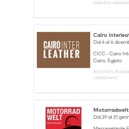
Industria calzatur
Cairo Interle
Dal
4
al
6 dicem
CICC - Cairo Int
Cairo, Egipto
Accessori
,
Access
calzaturiera
Motorradwelt
Dal
29
al
31 gen
Messegelände Fr