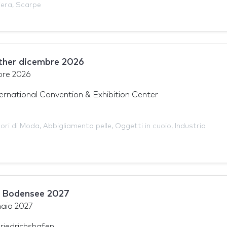
iera
,
Scarpe
ather dicembre 2026
bre 2026
ernational Convention & Exhibition Center
ori di Moda
,
Abbigliamento pelle
,
Oggetti in cuoio
,
Industria
 Bodensee 2027
naio 2027
iedrichshafen