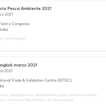
cia Pesca Ambiente 2021
zo 2021
Fiere e Congressi
talia
le
,
Giardinaggio
angkok marzo 2021
zo 2021
tional Trade & Exhibition Centre (BITEC)
dia
Cuoio
,
Abbigliamento
,
Abbigliamento pelle
,
Industria pellame
,
iera
,
Articoli in Pelle
,
Plastico
,
All'ultima moda