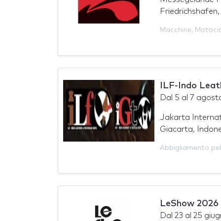
Friedrichshafen
Macchine
,
Motocic
ILF-Indo Lea
Dal
5
al
7 agost
Jakarta Interna
Giacarta, Indon
Abbigliamento pel
LeShow 2026
Dal
23
al
25 giu