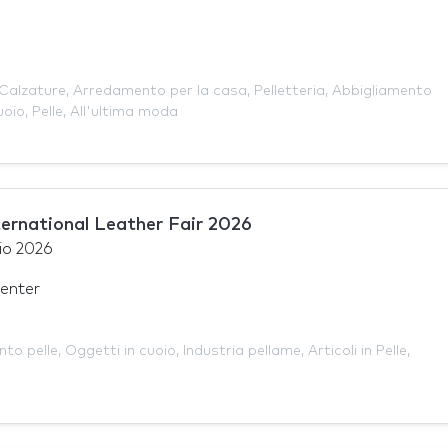
Calzature
,
Arredamento per la casa
,
Pelletteria
,
Abbigliamento
uoio
,
Pelle
,
All'ultima moda
nternational Leather Fair 2026
io 2026
enter
nto pelle
,
Oggetti in cuoio
,
Industria pellame
,
Articoli in Pelle
,