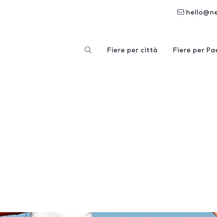
hello@n
Fiere per città
Fiere per Pa