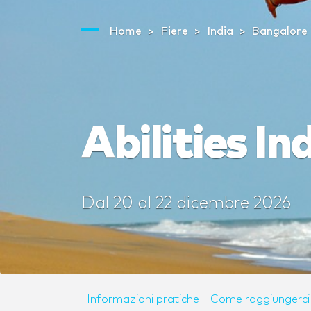
Home
Fiere
India
Bangalore
Abilities I
Dal
20
al
22 dicembre 2026
Informazioni pratiche
Come raggiungerci