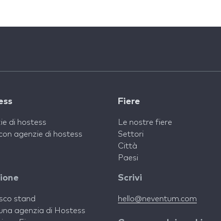
ess
Fiere
ie di hostess
Le nostre fiere
con agenzie di hostess
Settori
Città
Paesi
zione
Scrivi
isco stand
hello@neventum.com
una agenzia di Hostess