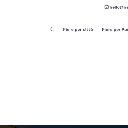
hello@n
Fiere per città
Fiere per Pa