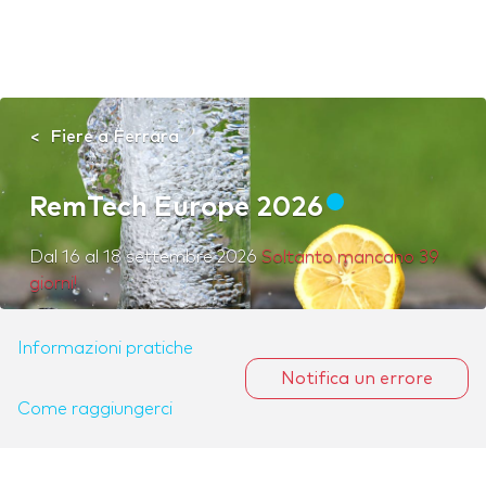
Fiere a Ferrara
RemTech Europe 2026
Dal
16
al
18 settembre 2026
Soltanto mancano 39
giorni!
Informazioni pratiche
Notifica un errore
Come raggiungerci