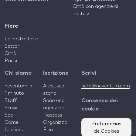
Città con agenzie di
hostess
Fiere
Le nostre fiere
Settori
Città
Paesi
Chi siamo
Iscrizione
Scrivi
neventum in
Allestisco
hello@neventum.com
1 minuto
stand
Staff
Sono una
Consenso dei
Scrivici
agenzia di
cookie
Sedi
Hostess
Come
Organizzo
Preferencias
funziona
Fiere
de Cookies