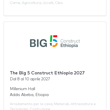
Carne
,
Agricoltura
,
Uccelli
,
Cibo
The Big 5 Construct Ethiopia 2027
Dal
8
al
10 aprile 2027
Millenium Hall
Addis Abeba, Etiopia
Arredamento per la casa
,
Materiali
,
Attrezzature e
Tecnologia
,
Costruzione