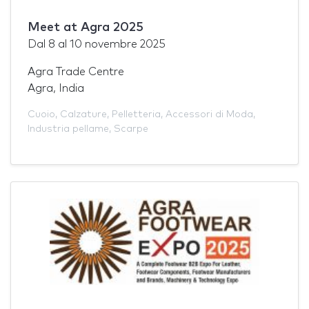
Meet at Agra 2025
Dal
8
al
10 novembre 2025
Agra Trade Centre
Agra, India
Cuoio
,
Calzature
,
Pelletteria
,
Accessori di Moda
,
Industria pellame
,
Scarpe