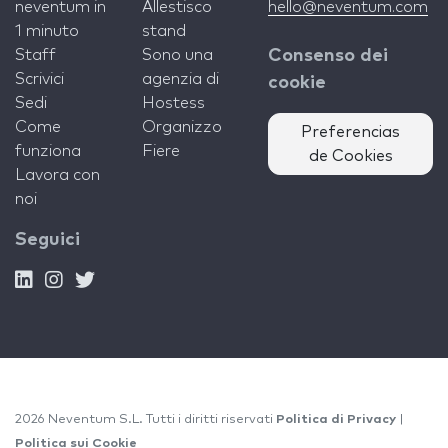
neventum in
Allestisco
hello@neventum.com
1 minuto
stand
Staff
Sono una
Consenso dei
Scrivici
agenzia di
cookie
Sedi
Hostess
Come
Organizzo
Preferencias
funziona
Fiere
de Cookies
Lavora con
noi
Seguici
2026 Neventum S.L. Tutti i diritti riservati
Politica di Privacy
|
Politica sui Cookie