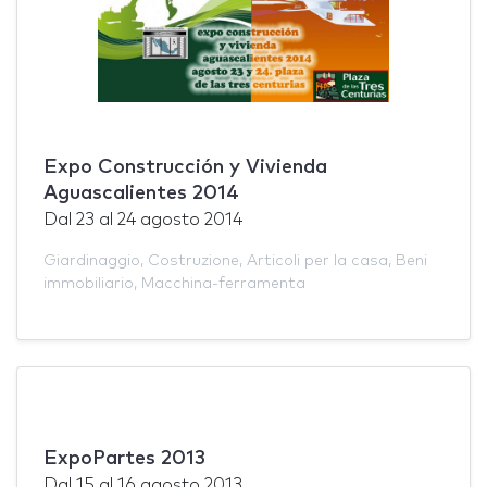
Expo Construcción y Vivienda
Aguascalientes 2014
Dal
23
al
24 agosto 2014
Giardinaggio
,
Costruzione
,
Articoli per la casa
,
Beni
immobiliario
,
Macchina-ferramenta
ExpoPartes 2013
Dal
15
al
16 agosto 2013