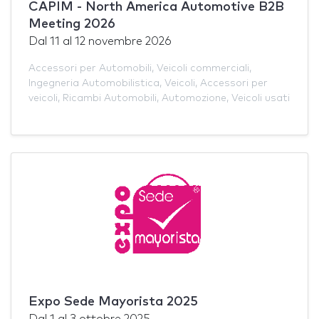
CAPIM - North America Automotive B2B
Meeting 2026
Dal
11
al
12 novembre 2026
Accessori per Automobili
,
Veicoli commerciali
,
Ingegneria Automobilistica
,
Veicoli
,
Accessori per
veicoli
,
Ricambi Automobili
,
Automozione
,
Veicoli usati
Expo Sede Mayorista 2025
Dal
1
al
3 ottobre 2025