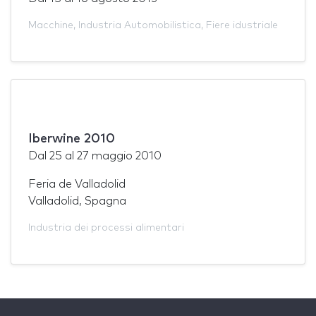
Macchine
,
Industria Automobilistica
,
Fiere idustriale
Iberwine 2010
Dal
25
al
27 maggio 2010
Feria de Valladolid
Valladolid, Spagna
Industria dei processi alimentari