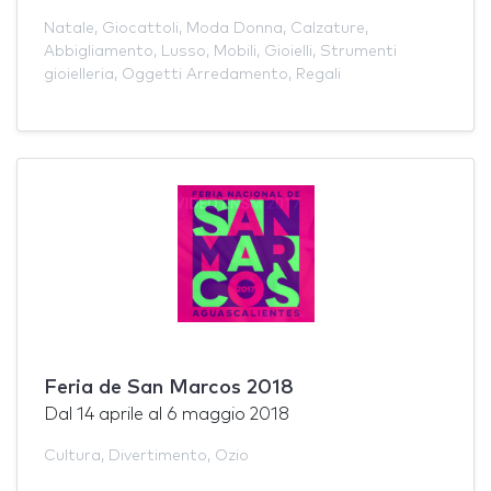
Natale
,
Giocattoli
,
Moda Donna
,
Calzature
,
Abbigliamento
,
Lusso
,
Mobili
,
Gioielli
,
Strumenti
gioielleria
,
Oggetti Arredamento
,
Regali
Feria de San Marcos 2018
Dal
14 aprile
al
6 maggio 2018
Cultura
,
Divertimento
,
Ozio