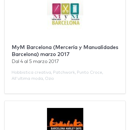
MyM Barcelona (Mercería y Manualidades
Barcelona) marzo 2017
Dal
4
al
5 marzo 2017
Hobbistica creativa
,
Patchwork
,
Punto Croce
,
All'ultima moda
,
Ozio