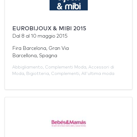
EUROBIJOUX & MIBI 2015
Dal
8
al
10 maggio 2015
Fira Barcelona, Gran Via
Barcellona, Spagna
Abbigliamento
,
Complementi Moda
,
Accessori di
Moda
,
Bigiotteria
,
Complementi
,
All'ultima moda