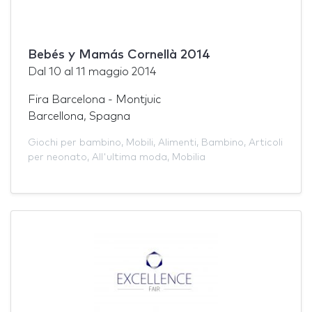
Bebés y Mamás Cornellà 2014
Dal
10
al
11 maggio 2014
Fira Barcelona - Montjuic
Barcellona, Spagna
Giochi per bambino
,
Mobili
,
Alimenti
,
Bambino
,
Articoli
per neonato
,
All'ultima moda
,
Mobilia