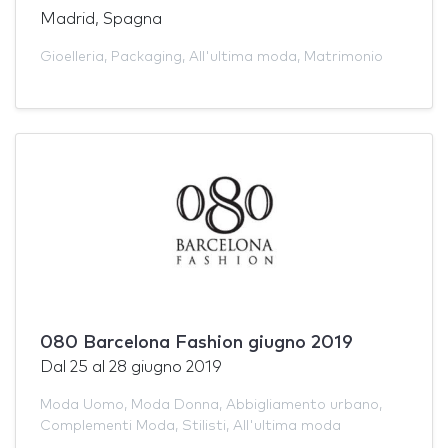
Madrid, Spagna
Gioelleria
,
Packaging
,
All'ultima moda
,
Matrimonio
080 Barcelona Fashion giugno 2019
Dal
25
al
28 giugno 2019
Moda Uomo
,
Moda Donna
,
Abbigliamento urbano
,
Complementi Moda
,
Stilisti
,
All'ultima moda