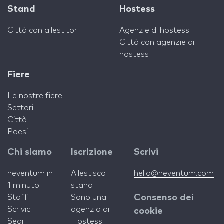
Stand
Hostess
Città con allestitori
Agenzie di hostess
Città con agenzie di
hostess
Fiere
Le nostre fiere
Settori
Città
Paesi
Chi siamo
Iscrizione
Scrivi
neventum in
Allestisco
hello@neventum.com
1 minuto
stand
Staff
Sono una
Consenso dei
Scrivici
agenzia di
cookie
Sedi
Hostess