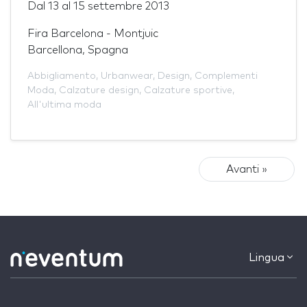
Dal
13
al
15 settembre 2013
Fira Barcelona - Montjuic
Barcellona, Spagna
Abbigliamento
,
Urbanwear
,
Design
,
Complementi
Moda
,
Calzature design
,
Calzature sportive
,
All'ultima moda
Avanti »
Lingua