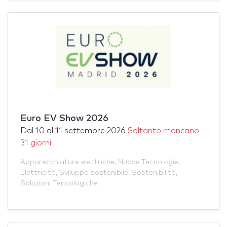
Euro EV Show 2026
Dal
10
al
11 settembre 2026
Soltanto mancano
31 giorni!
Apparecchiature elettriche
,
Nuove Tecnologie
,
Elettricità
,
Sviluppo sostenibile
,
Sostenibilità
,
Soluzioni Tencologiche