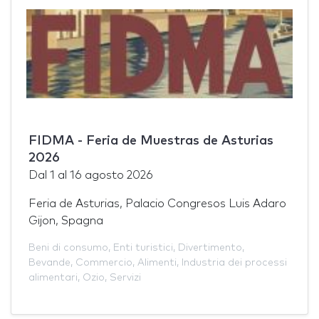
FIDMA - Feria de Muestras de Asturias
2026
Dal
1
al
16 agosto 2026
Feria de Asturias, Palacio Congresos Luis Adaro
Gijon, Spagna
Beni di consumo
,
Enti turistici
,
Divertimento
,
Bevande
,
Commercio
,
Alimenti
,
Industria dei processi
alimentari
,
Ozio
,
Servizi