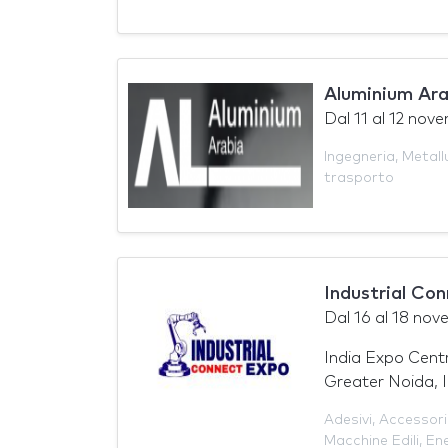
Aluminium Ar
Dal
11
al
12 nov
Ingegneria
,
Metall
trasporto
Industrial Co
Dal
16
al
18 nov
India Expo Cent
Greater Noida, I
Adesivi
,
Accessori
Macchine Edili
,
En