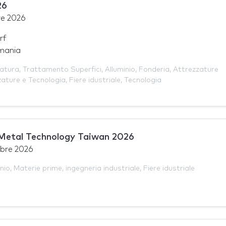
26
re 2026
rf
mania
atura
,
Trattamento Superfici
,
Alluminio
,
Fonderia
,
Attrezzature
zature e Tecnologia
,
Fiere idustriale
,
Tecnologia
 Metal Technology Taiwan 2026
obre 2026
nio
,
Materie prime
,
ingegneria industriale
,
Fiere idustriale