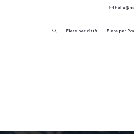
hello@n
Fiere per città
Fiere per Pa