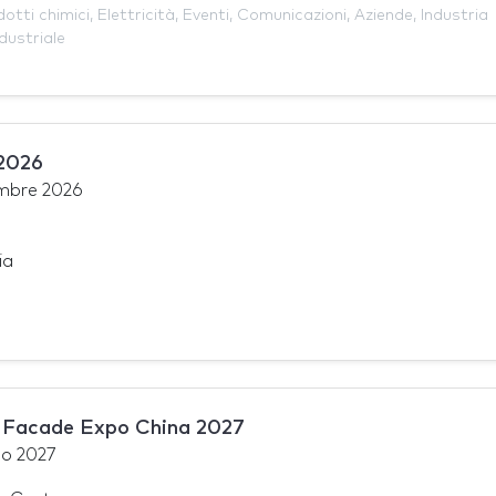
otti chimici
,
Elettricità
,
Eventi
,
Comunicazioni
,
Aziende
,
Industria
idustriale
 2026
embre 2026
ia
Facade Expo China 2027
o 2027