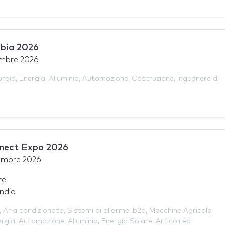
abia 2026
embre 2026
urgia
,
Energia
,
Alluminio
,
Automozione
,
Costruzione
,
Ingegnere di
nnect Expo 2026
embre 2026
re
ndia
,
Aria condizionata
,
Sistemi di allarme
,
b2b
,
Macchine Agricole
,
ergia
,
Automazione
,
Alluminio
,
Energia Solare
,
Articoli ed