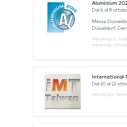
Aluminium 20
Dal
6
al
8 ottob
Messe Düsseldo
Düsseldorf, Ger
Metallurgica
,
Sald
industriali
,
Attrez
International
Dal
20
al
22 ott
Metallurgia
,
Allumi