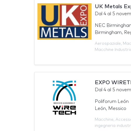
UK Metals Ex
Dal
4
al
5 novem
NEC Birmingham 
Birmingham, Re
Aerospaziale
,
Mac
Macchine Industria
EXPO WIRET
Dal
4
al
5 novem
Poliforum León
León, Messico
Macchine
,
Accesso
ingegneria industr