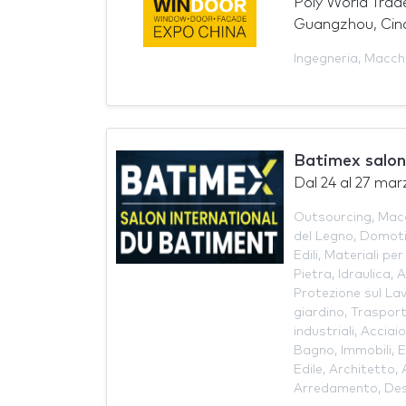
Poly World Trad
Guangzhou, Cin
Ingegneria
,
Macchi
Batimex salon
Dal
24
al
27 mar
Outsourcing
,
Macc
del Legno
,
Domot
Edili
,
Materiali per 
Pietra
,
Idraulica
,
A
Protezione sul La
giardino
,
Traspor
industriali
,
Acciaio
Bagno
,
Immobili
,
E
Edile
,
Architetto
,
Arredamento
,
Des