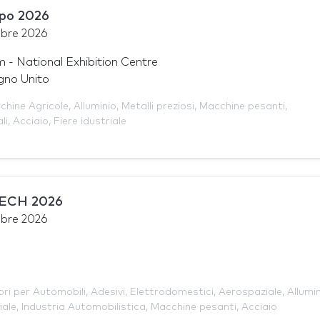
po 2026
bre 2026
- National Exhibition Centre
gno Unito
chine Agricole
,
Alluminio
,
Metalli preziosi
,
Macchine pesanti
,
li
,
Acciaio
,
Fiere idustriale
ECH 2026
bre 2026
ri per Automobili
,
Adesivi
,
Elettrodomestici
,
Aerospaziale
,
Allumi
iale
,
Industria Automobilistica
,
Macchine pesanti
,
Acciaio