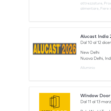
attrezzature
,
Prod
alimentare
,
Fiere 
Alucast India
Dal
10
al
12 dic
New Delhi
Nuova Delhi, Ind
Alluminio
Window Door 
Dal
11
al
13 marz