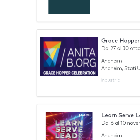
Grace Hopper
Dal
27
al
30 ott
Anaheim
Anaheim, Stati U
Industria
Learn Serve 
Dal
6
al
10 nove
Anaheim