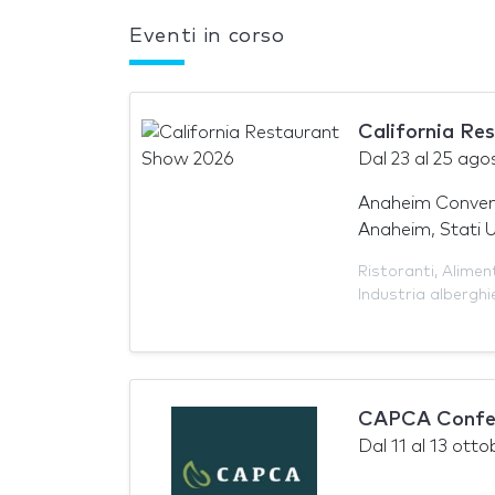
Eventi in corso
California Re
Dal
23
al
25 ago
Anaheim Conven
Anaheim, Stati U
Ristoranti
,
Alimen
Industria alberghi
CAPCA Confe
Dal
11
al
13 otto