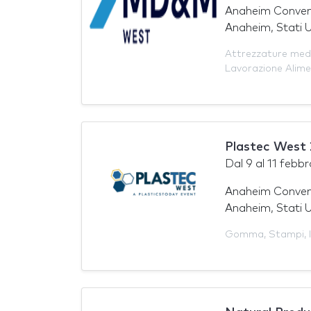
Anaheim Conven
Anaheim, Stati U
Attrezzature med
Lavorazione Alim
Plastec West
Dal
9
al
11 febbr
Anaheim Conven
Anaheim, Stati U
Gomma
,
Stampi
,