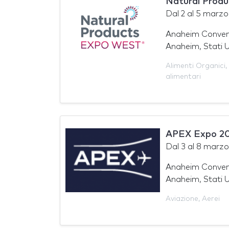
Natural Prod
Dal
2
al
5 marzo
Anaheim Conven
Anaheim, Stati U
Alimenti Organici
,
alimentari
APEX Expo 2
Dal
3
al
8 marzo
Anaheim Conven
Anaheim, Stati U
Aviazione
,
Aerei