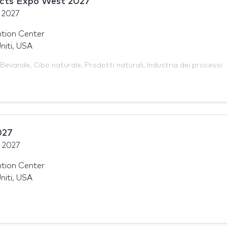
ucts Expo West 2027
 2027
tion Center
niti, USA
Bevande
,
Cibo naturale
,
Prodotti naturali
,
Industria dei processi
027
 2027
tion Center
niti, USA