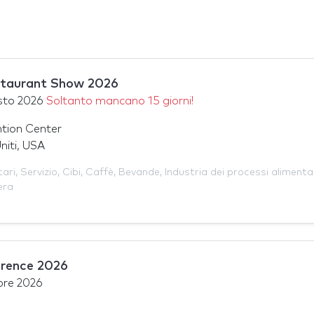
staurant Show 2026
sto 2026
Soltanto mancano 15 giorni!
tion Center
niti, USA
tari
,
Servizio
,
Cibi
,
Caffè
,
Bevande
,
Industria dei processi alimenta
era
rence 2026
bre 2026