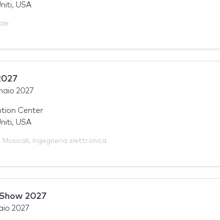
niti, USA
ale
2027
naio 2027
tion Center
niti, USA
 Musicali
,
Ingegneria elettronica
Show 2027
aio 2027