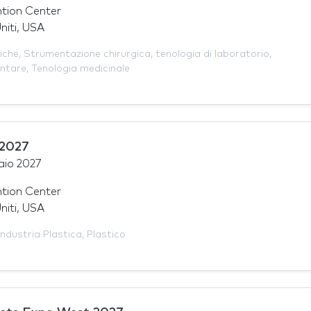
tion Center
niti, USA
iche
,
Strumentazione chirurgica
,
tenologia di laboratorio
,
entare
,
Tenologia medicinale
 2027
aio 2027
tion Center
niti, USA
Industria Plastica
,
Plastico