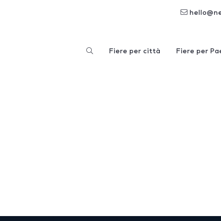
hello@n
Fiere per città
Fiere per Pa