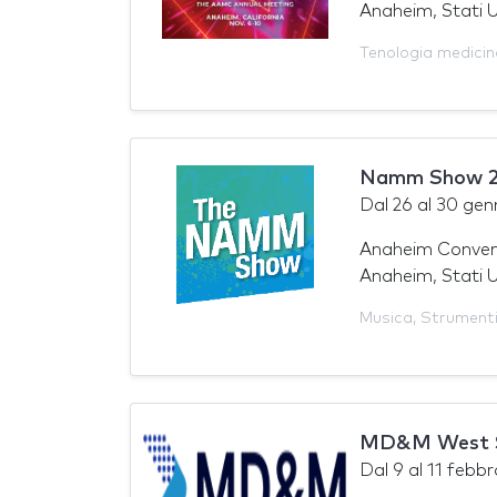
Anaheim, Stati U
Tenologia medicin
Namm Show 
Dal
26
al
30 gen
Anaheim Conven
Anaheim, Stati U
Musica
,
Strumenti
MD&M West 
Dal
9
al
11 febbr