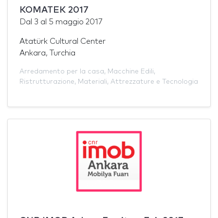
KOMATEK 2017
Dal
3
al
5 maggio 2017
Atatürk Cultural Center
Ankara, Turchia
Arredamento per la casa
,
Macchine Edili
,
Ristrutturazione
,
Materiali
,
Attrezzature e Tecnologia