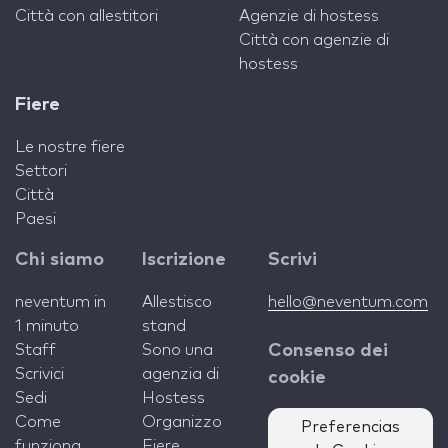
Città con allestitori
Agenzie di hostess
Città con agenzie di
hostess
Fiere
Le nostre fiere
Settori
Città
Paesi
Chi siamo
Iscrizione
Scrivi
neventum in
Allestisco
hello@neventum.com
1 minuto
stand
Staff
Sono una
Consenso dei
Scrivici
agenzia di
cookie
Sedi
Hostess
Come
Organizzo
Preferencias
funziona
Fiere