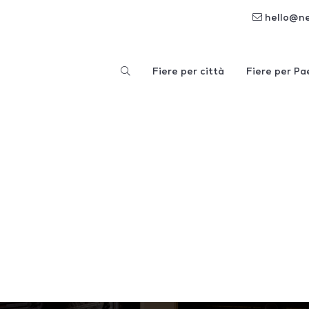
hello@n
Fiere per città
Fiere per Pa