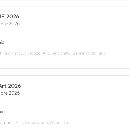
E 2026
bre 2026
ia
tria chimica
,
Finanza
,
Arti
,
Antichità
,
Beni immobiliario
Art 2026
bre 2026
ia
 Umane
,
Arti
,
Educazione
,
Antichità