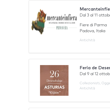
Mercanteinfie
Dal
3
al
11 ottob
Fiere di Parma
Padova, Italia
Antichità
Feria de Dese
Dal
9
al
12 otto
Collezionisti
,
Ogge
Antichità