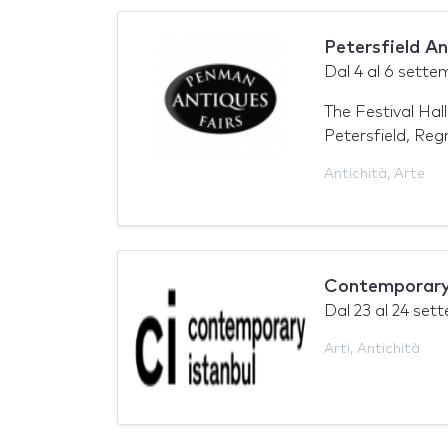
Petersfield A
Dal
4
al
6 sette
The Festival Hall
Petersfield, Reg
Antichità
,
Arte
Contemporary
Dal
23
al
24 set
Arti
,
Antichità