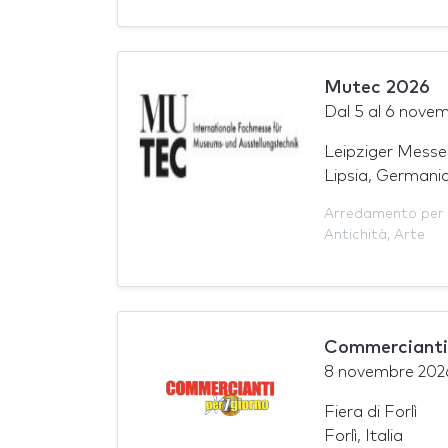
Mutec 2026
Dal
5
al
6 novem
Leipziger Messe
Lipsia, Germani
Arredamento per 
Antichità
,
Arte
Commercianti 
8 novembre 202
Fiera di Forlì
Forlì, Italia