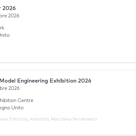
r 2026
bre 2026
rk
nito
Model Engineering Exhibition 2026
obre 2026
hibition Centre
egno Unito
ione
,
Fattoria
,
Antichità
,
Macchina-ferramenta