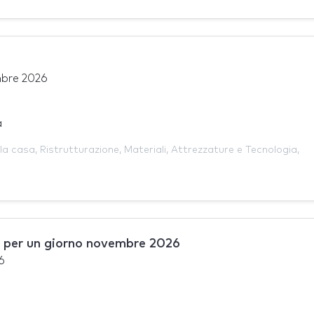
bre 2026
a
la casa
,
Ristrutturazione
,
Materiali
,
Attrezzature e Tecnologia
,
per un giorno novembre 2026
6