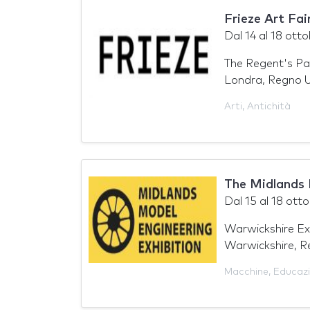
Frieze Art Fai
Dal
14
al
18 otto
The Regent's Pa
Londra, Regno U
Arti
,
Antichità
The Midlands 
Dal
15
al
18 ott
Warwickshire Ex
Warwickshire, R
Macchine
,
Educaz