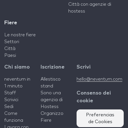
Città con agenzie di
hostess
Fiere
Le nostre fiere
Settori
Città
Paesi
Chi siamo
Iscrizione
Scrivi
neventum in
Allestisco
hello@neventum.com
1 minuto
stand
Staff
Sono una
Consenso dei
Scrivici
agenzia di
cookie
Sedi
Hostess
Come
Organizzo
Preferencias
funziona
Fiere
de Cookies
Lavora con