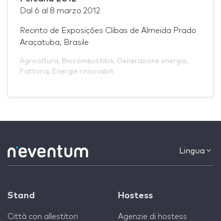
Dal
6
al
8 marzo 2012
Recinto de Exposições Clibas de Almeida Prado
Araçatuba, Brasile
Agricoltura
,
Biocombustibili
,
Generazione energia
,
Fattoria
,
Energie rinnovabili
Lingua
Stand
Hostess
Città con allestitori
Agenzie di hostess