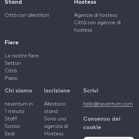
Stand
Hostess
Città con allestitori
Agenzie di hostess
Città con agenzie di
hostess
Fiere
Le nostre fiere
Settori
Città
Paesi
Chi siamo
Iscrizione
Scrivi
neventum in
Allestisco
hello@neventum.com
1 minuto
stand
Staff
Sono una
Consenso dei
Scrivici
agenzia di
cookie
Sedi
Hostess