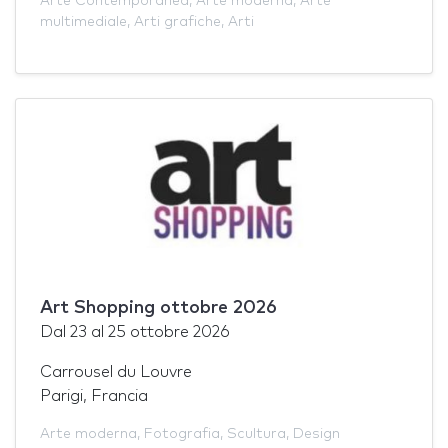
Arte Contemporanea
,
Arte moderna
,
Arte
multimediale
,
Arti grafiche
,
Arti
Art Shopping ottobre 2026
Dal
23
al
25 ottobre 2026
Carrousel du Louvre
Parigi, Francia
Arte moderna
,
Fotografia
,
Scultura
,
Design