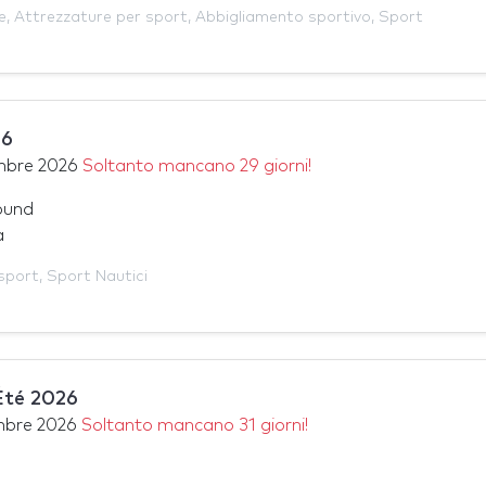
e
,
Attrezzature per sport
,
Abbigliamento sportivo
,
Sport
26
mbre 2026
Soltanto mancano 29 giorni!
ound
a
sport
,
Sport Nautici
Été 2026
mbre 2026
Soltanto mancano 31 giorni!