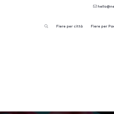
hello@n
Fiere per città
Fiere per Pa