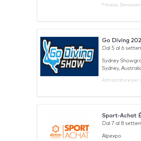
Fitness
,
Benesser
Go Diving 20
Dal
5
al
6 sette
Sydney Showgr
Sydney, Australi
Attrezzature per 
Sport-Achat 
Dal
7
al
8 sette
Alpexpo