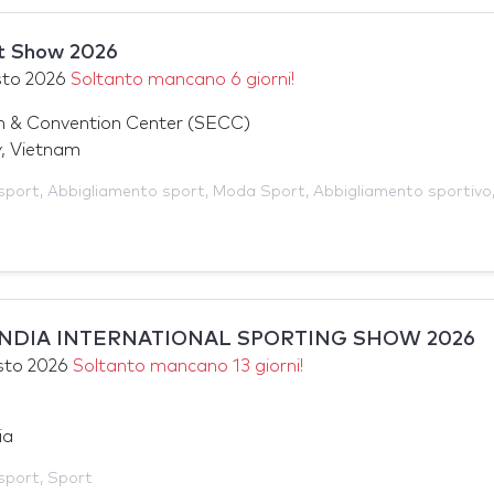
t Show 2026
sto 2026
Soltanto mancano 6 giorni!
on & Convention Center (SECC)
y, Vietnam
sport
,
Abbigliamento sport
,
Moda Sport
,
Abbigliamento sportivo
 - INDIA INTERNATIONAL SPORTING SHOW 2026
sto 2026
Soltanto mancano 13 giorni!
ia
sport
,
Sport