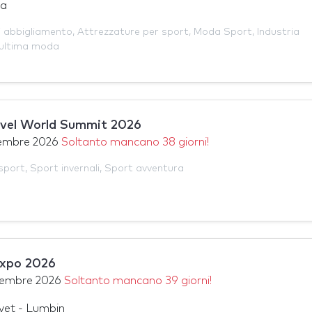
ia
i abbigliamento
,
Attrezzature per sport
,
Moda Sport
,
Industria
'ultima moda
avel World Summit 2026
tembre 2026
Soltanto mancano 38 giorni!
sport
,
Sport invernali
,
Sport avventura
Expo 2026
tembre 2026
Soltanto mancano 39 giorni!
uvet - Lumbin