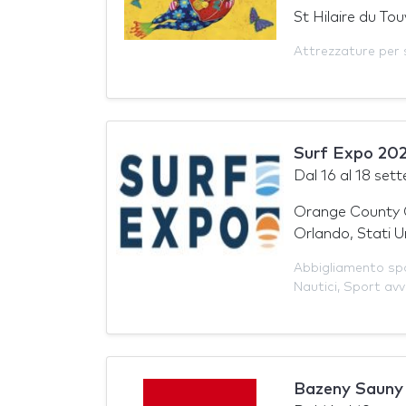
St Hilaire du Tou
Attrezzature per 
Surf Expo 20
Dal
16
al
18 set
Orange County 
Orlando, Stati U
Abbigliamento spo
Nautici
,
Sport avv
Bazeny Sauny