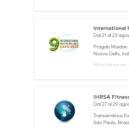
International
Dal
21
al
23 ago
Pragati Maidan
Nuova Delhi, Ind
Attrezzature per 
IHRSA Fitness
Dal
27
al
29 ago
Transamérica E
Sao Paulo, Brasi