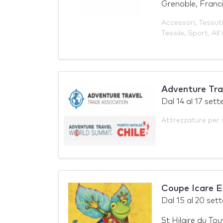
Grenoble, Franc
Accessori
,
Tessut
Tessile
,
Sport
,
All
Adventure Tr
Dal
14
al
17 set
Attrezzature per 
Coupe Icare 
Dal
15
al
20 set
St Hilaire du To