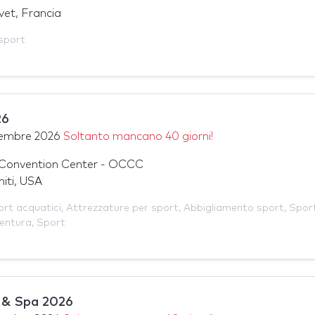
vet, Francia
sport
26
tembre 2026
Soltanto mancano 40 giorni!
Convention Center - OCCC
niti, USA
rt acquatici
,
Attrezzature per sport
,
Abbigliamento sport
,
Spor
entura
,
Sport
 & Spa 2026