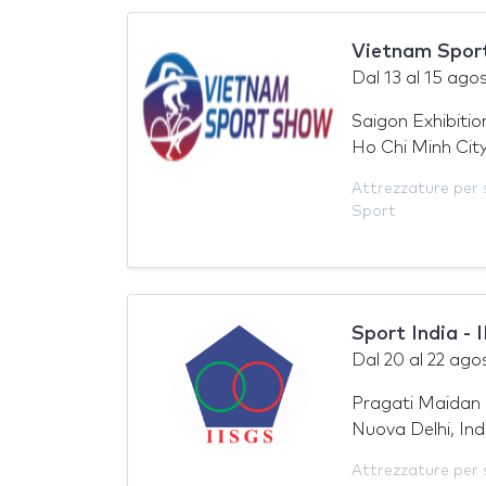
Vietnam Spor
Dal
13
al
15 ago
Saigon Exhibiti
Ho Chi Minh Cit
Attrezzature per 
Sport
Sport India
Dal
20
al
22 ago
Pragati Maidan
Nuova Delhi, Ind
Attrezzature per 