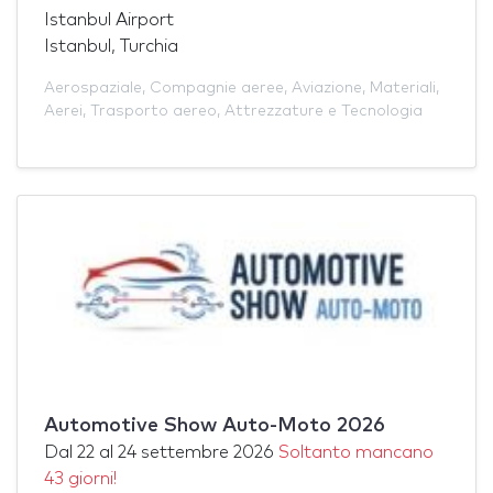
Istanbul Airport
Istanbul, Turchia
Aerospaziale
,
Compagnie aeree
,
Aviazione
,
Materiali
,
Aerei
,
Trasporto aereo
,
Attrezzature e Tecnologia
Automotive Show Auto-Moto 2026
Dal
22
al
24 settembre 2026
Soltanto mancano
43 giorni!