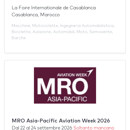
La Foire Internationale de Casablanca
Casablanca, Marocco
Macchine
,
Motociclette
,
Ingegneria Automobilistica
,
Biciclette
,
Aviazione
,
Automobili
,
Moto
,
Semovente
,
Barche
MRO Asia-Pacific Aviation Week 2026
Dal
22
al
24 settembre 2026
Soltanto mancano