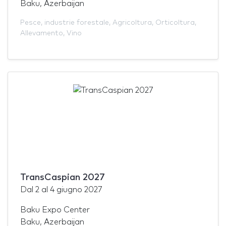
Baku, Azerbaijan
Pesce
,
industrie forestale
,
Agricoltura
,
Orticoltura
,
Allevamento
,
Vino
TransCaspian 2027
Dal
2
al
4 giugno 2027
Baku Expo Center
Baku, Azerbaijan