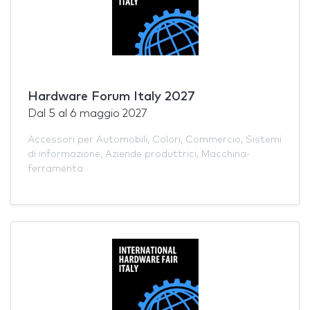
Hardware Forum Italy 2027
Dal
5
al
6 maggio 2027
Accessori per Automobili
,
Colori
,
Commercio
,
Sistemi
di informazione
,
Aziende produttrici
,
Macchina-
ferramenta