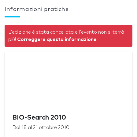
Informazioni pratiche
L'edizione è stata cancellata e l'evento non si terrà
più!
Correggere questa informazione
BIO-Search 2010
Dal
18
al
21 ottobre 2010