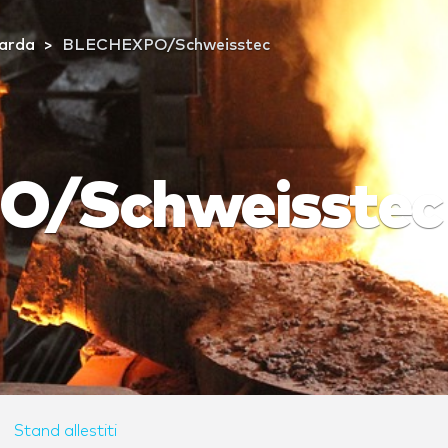
arda
BLECHEXPO/Schweisstec
/Schweisstec
Stand allestiti