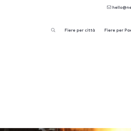
hello@n
Fiere per città
Fiere per Pa