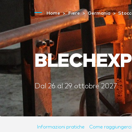
Home
Fiere
Germania
Stocc
BLECHEXPO
Dal
26
al
29 ottobre 2027
Informazioni pratiche
Come raggiungerci