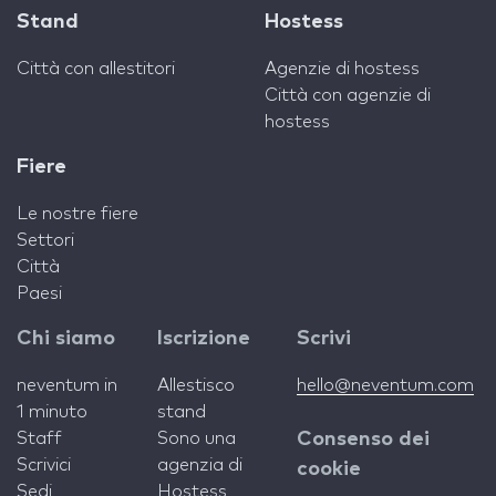
Stand
Hostess
Città con allestitori
Agenzie di hostess
Città con agenzie di
hostess
Fiere
Le nostre fiere
Settori
Città
Paesi
Chi siamo
Iscrizione
Scrivi
neventum in
Allestisco
hello@neventum.com
1 minuto
stand
Staff
Sono una
Consenso dei
Scrivici
agenzia di
cookie
Sedi
Hostess