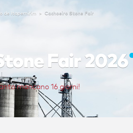
o de Itapemirim
Cachoeiro Stone Fair
Stone Fair 2026
anto mancano 16 giorni!