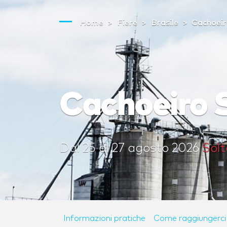
Home
Fiere
Brasile
Cachoeir
Cachoeiro 
Dal
25
al
27 agosto 2026
Solt
Informazioni pratiche
Come raggiungerci