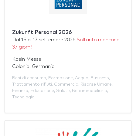
Zukunft Personal 2026
Dal
15
al
17 settembre 2026
Soltanto mancano
37 giorni!
Koeln Messe
Colonia, Germania
Beni di consumo
,
Formazione
,
Acqua
,
Business
,
Trattamento rifiuti
,
Commercio
,
Risorse Umane
,
Finanza
,
Educazione
,
Salute
,
Beni immobiliario
,
Tecnologia