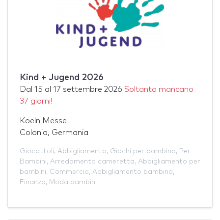
Kind + Jugend 2026
Dal
15
al
17 settembre 2026
Soltanto mancano
37 giorni!
Koeln Messe
Colonia, Germania
Giocattoli
,
Abbigliamento
,
Giochi per bambino
,
Per
Bambini
,
Arredamento cameretta
,
Abbigliamento per
bambini
,
Commercio
,
Abbigliamento bambino
,
Finanza
,
Moda bambini