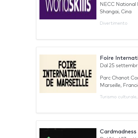
NECC National E
Shangai, Cina
Divertimento
Foire Internat
Dal
25 settembr
Parc Chanot Con
Marseille, Franc
Turismo culturale
Cardmadness 