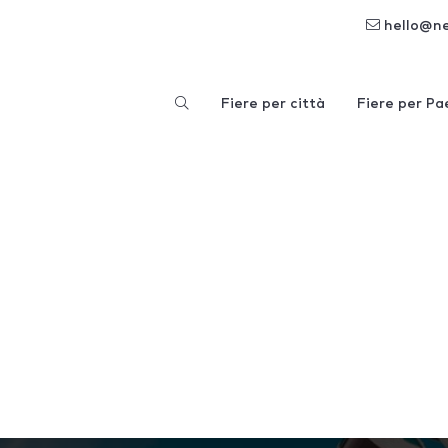
hello@n
Fiere per città
Fiere per Pa