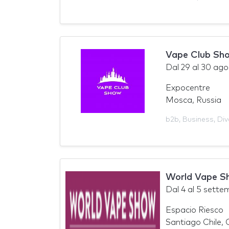
Vape Club Sh
Dal
29
al
30 ago
Expocentre
Mosca, Russia
b2b
,
Business
,
Div
World Vape S
Dal
4
al
5 sette
Espacio Riesco
Santiago Chile, C