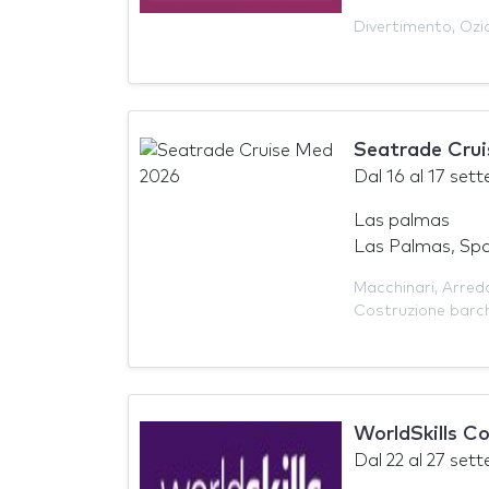
Divertimento
,
Ozi
Seatrade Cru
Dal
16
al
17 set
Las palmas
Las Palmas, Sp
Macchinari
,
Arred
Costruzione barc
WorldSkills C
Dal
22
al
27 set