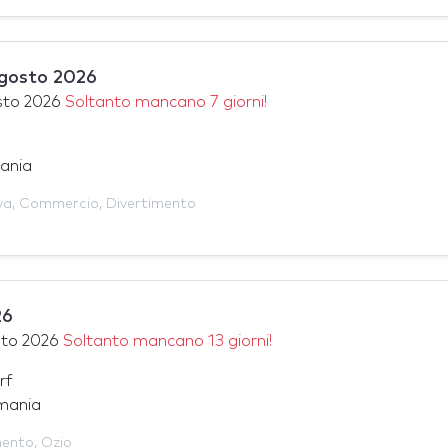
agosto 2026
sto 2026
Soltanto mancano 7 giorni!
ania
va
,
Commercio
,
Divertimento
26
sto 2026
Soltanto mancano 13 giorni!
rf
mania
mento
,
Ozio