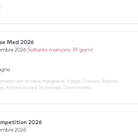
o
ise Med 2026
tembre 2026
Soltanto mancano 39 giorni!
agna
amento per la casa
,
Ingegneria
,
Viaggi
,
Crociere
,
Barche
,
he
,
Attrezzature e Tecnologia
,
Divertimento
ompetition 2026
tembre 2026