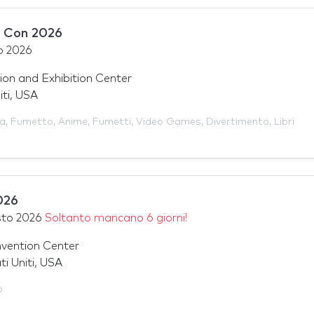
 Con 2026
o 2026
on and Exhibition Center
iti, USA
ra
,
Fumetto
,
Anime
,
Fumetti
,
Video Games
,
Divertimento
,
Libri
026
sto 2026
Soltanto mancano 6 giorni!
vention Center
ti Uniti, USA
o