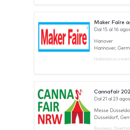
Maker Faire 
Dal
15
al
16 ago
Hanover
Hannover, Germ
Hobbistica creati
Cannafair 20
Dal
21
al
23 ago
Messe Düsseldo
Düsseldorf, Ger
Business
,
Diverti