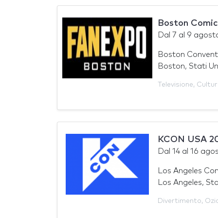
Boston Comic
Dal
7
al
9 agost
Boston Conventi
Boston, Stati Un
Televisione
,
Cultu
KCON USA 2
Dal
14
al
16 ago
Los Angeles Con
Los Angeles, Sta
Divertimento
,
Ozi