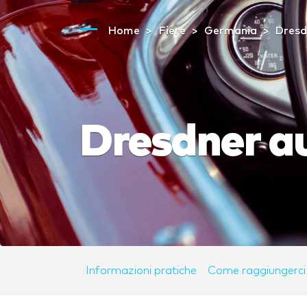
Home
Fiere
Germania
Dresd
Dresdner a
Informazioni pratiche
Come raggiungerci