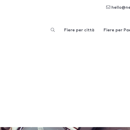
hello@n
Fiere per città
Fiere per Pa