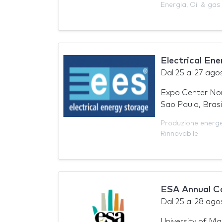
Energia
,
Oil & gas
Electrical En
Dal
25
al
27 ago
Expo Center No
Sao Paulo, Brasi
Produzione energ
Rinnovabile
ESA Annual C
Dal
25
al
28 ago
University of Ma