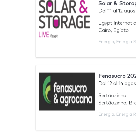
Solar & Stora
Dal
11
al
12 agos
Egypt Internatio
Cairo, Egipto
Energia
,
Energia S
Fenasucro 20
Dal
12
al
14 agos
Sertãozinho
Sertãozinho, Bra
Energia
,
Energia R