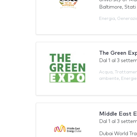
Baltimore, Stati 
Energia
,
Generazi
The Green Ex
Dal
1
al
3 sette
Acqua
,
Trattamen
ambiente
,
Energie 
Middle East 
Dal
1
al
3 sette
Dubai World Tra