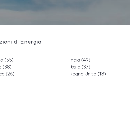
zioni di Energia
ia (55)
India (49)
e (38)
Italia (37)
co (26)
Regno Unito (18)