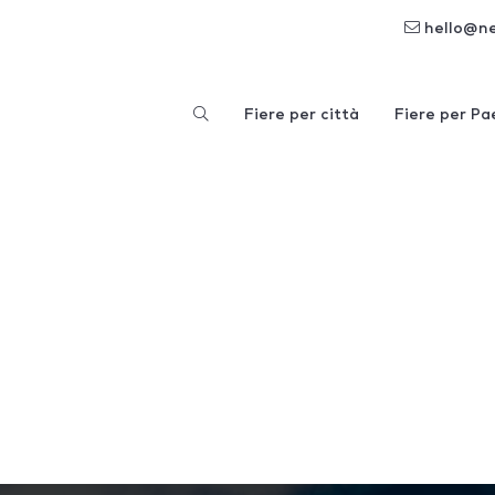
hello@n
Fiere per città
Fiere per Pa