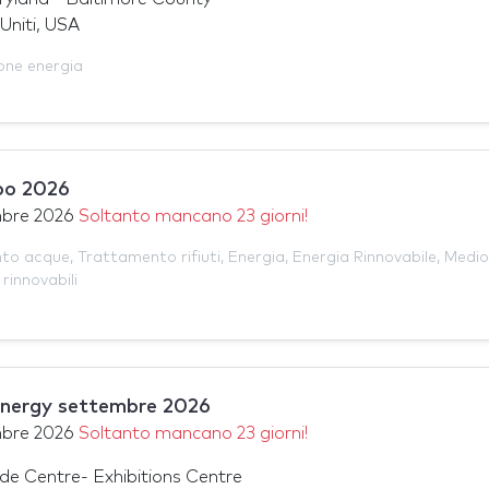
Uniti, USA
one energia
po 2026
mbre 2026
Soltanto mancano 23 giorni!
to acque
,
Trattamento rifiuti
,
Energia
,
Energia Rinnovabile
,
Medio
rinnovabili
Energy settembre 2026
mbre 2026
Soltanto mancano 23 giorni!
de Centre- Exhibitions Centre