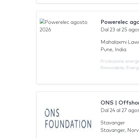
Powerelec ag
Dal
23
al
25 ago
Mahalaxmi Law
Pune, India
Produzione energ
Rinnovabile
,
Energ
ONS | Offsho
Dal
24
al
27 ago
Stavanger
Stavanger, Norv