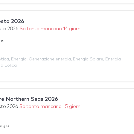
osto 2026
sto 2026
Soltanto mancano 14 giorni!
ns
etica
,
Energia
,
Generazione energia
,
Energia Solare
,
Energia
ia Eolica
re Northern Seas 2026
sto 2026
Soltanto mancano 15 giorni!
egia