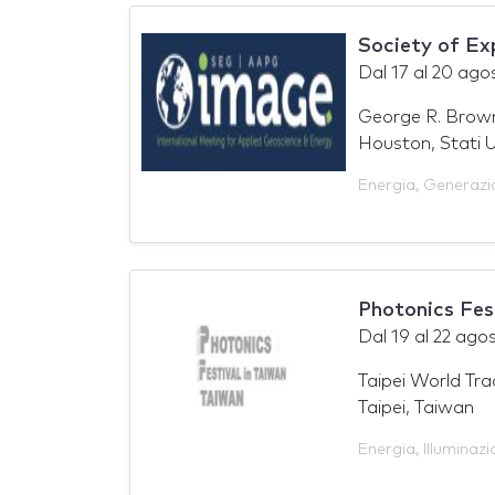
Society of Ex
Dal
17
al
20 ago
George R. Brow
Houston, Stati U
Energia
,
Generazi
Photonics Fes
Dal
19
al
22 ago
Taipei World Tr
Taipei, Taiwan
Energia
,
Illuminaz