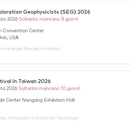
ploration Geophysicists (SEG) 2026
sto 2026
Soltanto mancano 8 giorni!
n Convention Center
niti, USA
one energia
,
Energie rinnovabili
tival in Taiwan 2026
sto 2026
Soltanto mancano 10 giorni!
ade Center Nangang Exhibition Hall
ione
,
Attrezzature industriali
,
Tecnologia