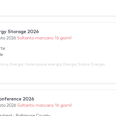
ergy Storage 2026
sto 2026
Soltanto mancano 16 giorni!
rte
le
etica
,
Energia
,
Generazione energia
,
Energia Solare
,
Energia
onference 2026
sto 2026
Soltanto mancano 16 giorni!
ryland - Baltimore County