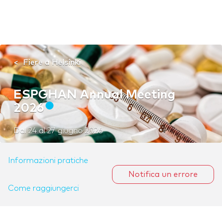
Fiere a Helsinki
ESPGHAN Annual Meeting
2026
Dal
24
al
27 giugno 2026
Informazioni pratiche
Notifica un errore
Come raggiungerci